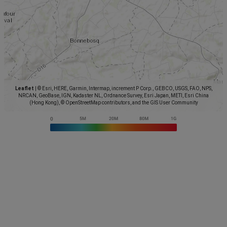
Leaflet
|
© Esri, HERE, Garmin, Intermap, increment P Corp., GEBCO, USGS, FAO, NPS,
NRCAN, GeoBase, IGN, Kadaster NL, Ordnance Survey, Esri Japan, METI, Esri China
(Hong Kong), © OpenStreetMap contributors, and the GIS User Community