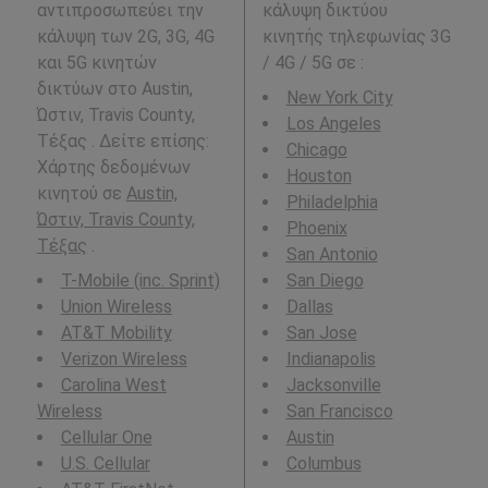
αντιπροσωπεύει την
κάλυψη δικτύου
κάλυψη των 2G, 3G, 4G
κινητής τηλεφωνίας 3G
και 5G κινητών
/ 4G / 5G σε
:
δικτύων στο Austin,
New York City
Ώστιν, Travis County,
Los Angeles
Τέξας . Δείτε επίσης:
Chicago
Χάρτης δεδομένων
Houston
κινητού σε
Austin,
Philadelphia
Ώστιν, Travis County,
Phoenix
Τέξας
.
San Antonio
T-Mobile (inc. Sprint)
San Diego
Union Wireless
Dallas
AT&T Mobility
San Jose
Verizon Wireless
Indianapolis
Carolina West
Jacksonville
Wireless
San Francisco
Cellular One
Austin
U.S. Cellular
Columbus