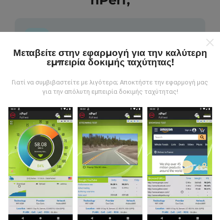
nPerf;
Μεταβείτε στην εφαρμογή για την καλύτερη
εμπειρία δοκιμής ταχύτητας!
Από πού προέρχονται τα δεδομένα;
Γιατί να συμβιβαστείτε με λιγότερα; Αποκτήστε την εφαρμογή μας
Τα δεδομένα συλλέγονται από δοκιμές που
για την απόλυτη εμπειρία δοκιμής ταχύτητας!
πραγματοποιούνται από χρήστες της εφαρμογής
nPerf. Αυτές είναι οι δοκιμές που διεξάγονται σε
πραγματικές συνθήκες, απευθείας στο πεδίο. Αν
θέλετε να συμμετάσχετε επίσης, το μόνο που έχετε
να κάνετε είναι να κατεβάσετε την εφαρμογή nPerf
στο smartphone σας.
Όσο περισσότερα δεδομένα
υπάρχουν, τόσο πιο ολοκληρωμένοι θα είναι οι
χάρτες!