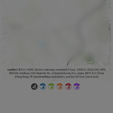
Leaflet
|
© Esri, HERE, Garmin, Intermap, increment P Corp., GEBCO, USGS, FAO, NPS,
NRCAN, GeoBase, IGN, Kadaster NL, Ordnance Survey, Esri Japan, METI, Esri China
(Hong Kong), © OpenStreetMap contributors, and the GIS User Community