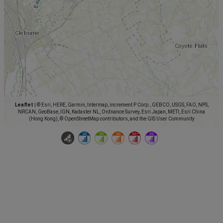
Leaflet
|
© Esri, HERE, Garmin, Intermap, increment P Corp., GEBCO, USGS, FAO, NPS,
NRCAN, GeoBase, IGN, Kadaster NL, Ordnance Survey, Esri Japan, METI, Esri China
(Hong Kong), © OpenStreetMap contributors, and the GIS User Community