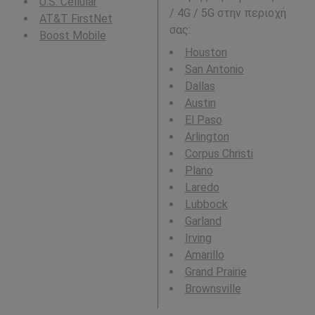
U.S. Cellular
/ 4G / 5G στην περιοχή
AT&T FirstNet
σας:
Boost Mobile
Houston
San Antonio
Dallas
Austin
El Paso
Arlington
Corpus Christi
Plano
Laredo
Lubbock
Garland
Irving
Amarillo
Grand Prairie
Brownsville