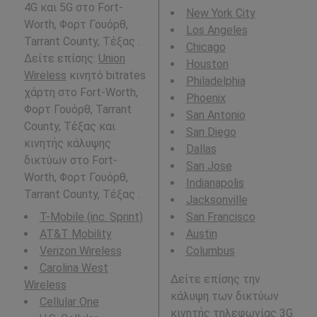
4G και 5G στο Fort-
New York City
Worth, Φορτ Γουόρθ,
Los Angeles
Tarrant County, Τέξας .
Chicago
Δείτε επίσης:
Union
Houston
Wireless
κινητό bitrates
Philadelphia
χάρτη στο Fort-Worth,
Phoenix
Φορτ Γουόρθ, Tarrant
San Antonio
County, Τέξας και
San Diego
κινητής κάλυψης
Dallas
δικτύων στο Fort-
San Jose
Worth, Φορτ Γουόρθ,
Indianapolis
Tarrant County, Τέξας .
Jacksonville
T-Mobile (inc. Sprint)
San Francisco
AT&T Mobility
Austin
Verizon Wireless
Columbus
Carolina West
Δείτε επίσης την
Wireless
κάλυψη των δικτύων
Cellular One
κινητής τηλεφωνίας 3G