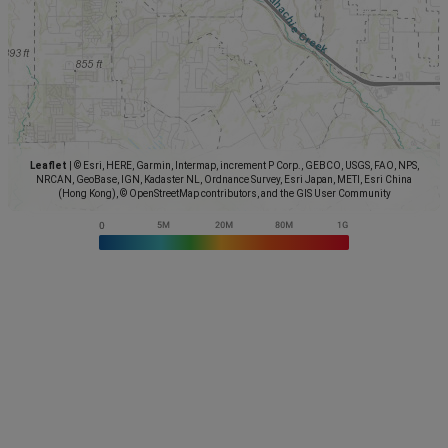
Leaflet
|
© Esri, HERE, Garmin, Intermap, increment P Corp., GEBCO, USGS, FAO, NPS,
NRCAN, GeoBase, IGN, Kadaster NL, Ordnance Survey, Esri Japan, METI, Esri China
(Hong Kong), © OpenStreetMap contributors, and the GIS User Community