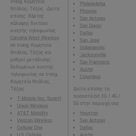
Irving, Κομητεία
Philadelphia
Ντάλας, Τέξας . Δείτε
Phoenix
επίσης: Χάρτης
San Antonio
κάλυψης δικτύου
San Diego
κινητής τηλεφωνίας
Dallas
Carolina West Wireless
San Jose
σε Irving, Κομητεία
Indianapolis
Ντάλας, Τέξας και
Jacksonville
ρυθμοί μετάδοσης
San Francisco
δεδομένων κινητής
Austin
τηλεφωνίας σε Irving,
Columbus
Κομητεία Ντάλας,
Τέξας .
Δείτε επίσης τα
ποσοστά bit 3G / 4G /
T-Mobile (inc. Sprint)
5G στην περιοχή σας :
Union Wireless
AT&T Mobility
Houston
Verizon Wireless
San Antonio
Cellular One
Dallas
U.S. Cellular
Austin