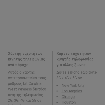
Χάρτης ταχυτήτων
Χάρτες ταχυτήτων
κινητής τηλεφωνίας
κινητής τηλεφωνίας
ανά πάροχο
για άλλες ζώνες
Αυτός ο χάρτης
Δείτε επίσης τα bitrate
αντιπροσωπεύει τους
3G / 4G / 5G σε
:
ρυθμούς bit Carolina
New York City
West Wireless δικτύου
Los Angeles
κινητής τηλεφωνίας
Chicago
2G, 3G, 4G και 5G σε
Houston