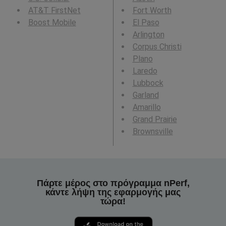
AT&T FirstNet
Fort Worth
Boost Mobile
El Paso
Arlington
Corpus Christi
Plano
Laredo
Lubbock
Garland
Amarillo
Grand Prairie
Brownsville
Πάρτε μέρος στο πρόγραμμα nPerf,
κάντε λήψη της εφαρμογής μας
τώρα!