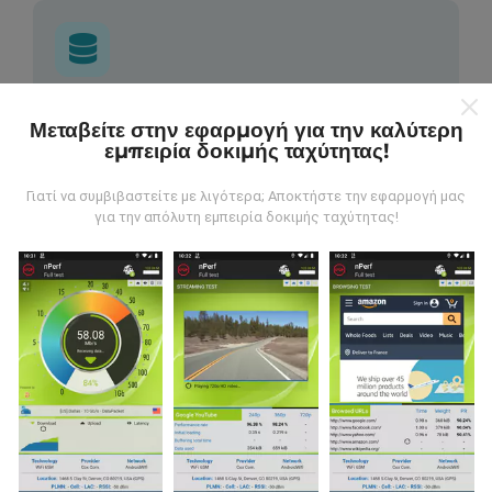
Από πού προέρχονται τα δεδομένα;
Μεταβείτε στην εφαρμογή για την καλύτερη
εμπειρία δοκιμής ταχύτητας!
Τα δεδομένα συλλέγονται από δοκιμές που
πραγματοποιούνται από χρήστες της εφαρμογής
Γιατί να συμβιβαστείτε με λιγότερα; Αποκτήστε την εφαρμογή μας
nPerf. Αυτές είναι οι δοκιμές που διεξάγονται σε
για την απόλυτη εμπειρία δοκιμής ταχύτητας!
πραγματικές συνθήκες, απευθείας στο πεδίο. Αν
θέλετε να συμμετάσχετε επίσης, το μόνο που έχετε
να κάνετε είναι να κατεβάσετε την εφαρμογή nPerf
στο smartphone σας.
Όσο περισσότερα δεδομένα
υπάρχουν, τόσο πιο ολοκληρωμένοι θα είναι οι
χάρτες!