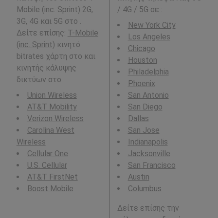
Mobile (inc. Sprint) 2G,
/ 4G / 5G σε
:
3G, 4G και 5G στο .
New York City
Δείτε επίσης:
T-Mobile
Los Angeles
(inc. Sprint)
κινητό
Chicago
bitrates χάρτη στο και
Houston
κινητής κάλυψης
Philadelphia
δικτύων στο .
Phoenix
Union Wireless
San Antonio
AT&T Mobility
San Diego
Verizon Wireless
Dallas
Carolina West
San Jose
Wireless
Indianapolis
Cellular One
Jacksonville
U.S. Cellular
San Francisco
AT&T FirstNet
Austin
Boost Mobile
Columbus
Δείτε επίσης την