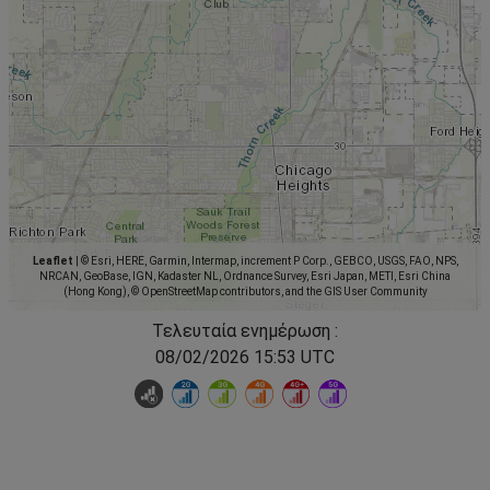
Leaflet
|
© Esri, HERE, Garmin, Intermap, increment P Corp., GEBCO, USGS, FAO, NPS,
NRCAN, GeoBase, IGN, Kadaster NL, Ordnance Survey, Esri Japan, METI, Esri China
(Hong Kong), © OpenStreetMap contributors, and the GIS User Community
Τελευταία ενημέρωση :
08/02/2026 15:53 UTC