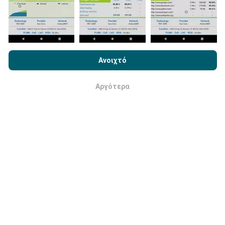
Με την περιήγηση στο nPerf.com, αποδέχεστε την
Πολιτική
Χρήσης απορρήτου και Cookies
καθώς και τη δοκιμή nPerf
Ανοιχτό
Πώς γίνονται οι ενημερώσεις;
Άδεια χρήσης τελικού χρήστη
.
Αργότερα
Οι χάρτες κάλυψης δικτύου ενημερώνονται
Εντάξει
αυτόματα από ένα bot κάθε ώρα. Οι χάρτες
ταχύτητας
ενημερώνονται κάθε 15 λεπτά
. Τα
δεδομένα εμφανίζονται για δύο χρόνια. Μετά από δύο
χρόνια, τα παλαιότερα δεδομένα αφαιρούνται από
τους χάρτες μία φορά το μήνα.
Πόσο αξιόπιστο και ακριβές είναι;