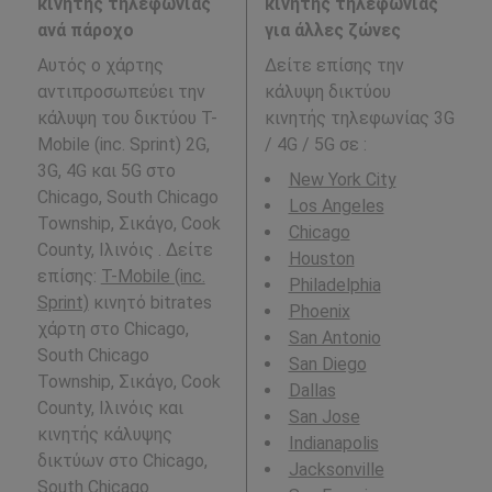
κινητής τηλεφωνίας
κινητής τηλεφωνίας
ανά πάροχο
για άλλες ζώνες
Αυτός ο χάρτης
Δείτε επίσης την
αντιπροσωπεύει την
κάλυψη δικτύου
κάλυψη του δικτύου T-
κινητής τηλεφωνίας 3G
Mobile (inc. Sprint) 2G,
/ 4G / 5G σε
:
3G, 4G και 5G στο
New York City
Chicago, South Chicago
Los Angeles
Township, Σικάγο, Cook
Chicago
County, Ιλινόις . Δείτε
Houston
επίσης:
T-Mobile (inc.
Philadelphia
Sprint)
κινητό bitrates
Phoenix
χάρτη στο Chicago,
San Antonio
South Chicago
San Diego
Township, Σικάγο, Cook
Dallas
County, Ιλινόις και
San Jose
κινητής κάλυψης
Indianapolis
δικτύων στο Chicago,
Jacksonville
South Chicago