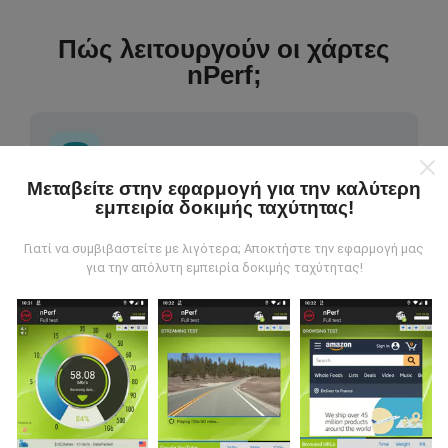
Πώς λειτουργούν οι χάρτες
nPerf;
Μεταβείτε στην εφαρμογή για την καλύτερη
εμπειρία δοκιμής ταχύτητας!
Από πού προέρχονται τα δεδομένα;
Γιατί να συμβιβαστείτε με λιγότερα; Αποκτήστε την εφαρμογή μας
Τα δεδομένα συλλέγονται από δοκιμές που
για την απόλυτη εμπειρία δοκιμής ταχύτητας!
πραγματοποιούνται από χρήστες της εφαρμογής
nPerf. Αυτές είναι οι δοκιμές που διεξάγονται σε
πραγματικές συνθήκες, απευθείας στο πεδίο. Αν
θέλετε να συμμετάσχετε επίσης, το μόνο που έχετε
να κάνετε είναι να κατεβάσετε την εφαρμογή nPerf
στο smartphone σας.
Όσο περισσότερα δεδομένα
υπάρχουν, τόσο πιο ολοκληρωμένοι θα είναι οι
χάρτες!