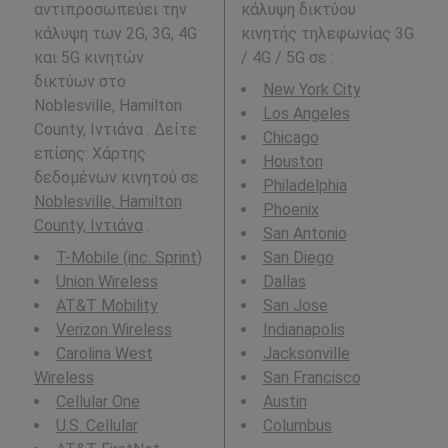
αντιπροσωπεύει την
κάλυψη δικτύου
κάλυψη των 2G, 3G, 4G
κινητής τηλεφωνίας 3G
και 5G κινητών
/ 4G / 5G σε
:
δικτύων στο
New York City
Noblesville, Hamilton
Los Angeles
County, Ιντιάνα . Δείτε
Chicago
επίσης: Χάρτης
Houston
δεδομένων κινητού σε
Philadelphia
Noblesville, Hamilton
Phoenix
County, Ιντιάνα
.
San Antonio
T-Mobile (inc. Sprint)
San Diego
Union Wireless
Dallas
AT&T Mobility
San Jose
Verizon Wireless
Indianapolis
Carolina West
Jacksonville
Wireless
San Francisco
Cellular One
Austin
U.S. Cellular
Columbus