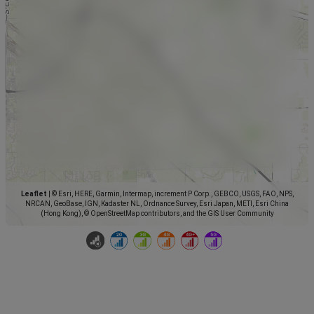
Leaflet
|
© Esri, HERE, Garmin, Intermap, increment P Corp., GEBCO, USGS, FAO, NPS,
NRCAN, GeoBase, IGN, Kadaster NL, Ordnance Survey, Esri Japan, METI, Esri China
(Hong Kong), © OpenStreetMap contributors, and the GIS User Community