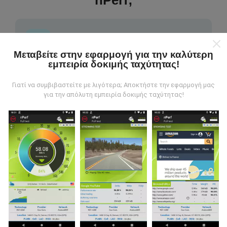
nPerf;
Μεταβείτε στην εφαρμογή για την καλύτερη
εμπειρία δοκιμής ταχύτητας!
Από πού προέρχονται τα δεδομένα;
Γιατί να συμβιβαστείτε με λιγότερα; Αποκτήστε την εφαρμογή μας
Τα δεδομένα συλλέγονται από δοκιμές που
για την απόλυτη εμπειρία δοκιμής ταχύτητας!
πραγματοποιούνται από χρήστες της εφαρμογής
nPerf. Αυτές είναι οι δοκιμές που διεξάγονται σε
πραγματικές συνθήκες, απευθείας στο πεδίο. Αν
θέλετε να συμμετάσχετε επίσης, το μόνο που έχετε
να κάνετε είναι να κατεβάσετε την εφαρμογή nPerf
στο smartphone σας.
Όσο περισσότερα δεδομένα
υπάρχουν, τόσο πιο ολοκληρωμένοι θα είναι οι
χάρτες!