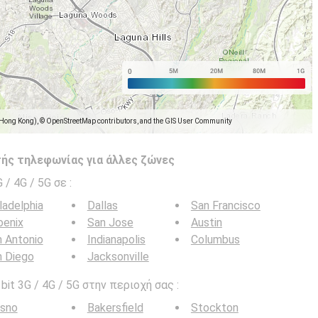
(Hong Kong), © OpenStreetMap contributors, and the GIS User Community
ής τηλεφωνίας για άλλες ζώνες
G / 4G / 5G σε
:
ladelphia
Dallas
San Francisco
oenix
San Jose
Austin
 Antonio
Indianapolis
Columbus
n Diego
Jacksonville
it 3G / 4G / 5G στην περιοχή σας :
esno
Bakersfield
Stockton