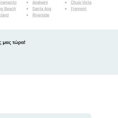
cramento
Anaheim
Chula Vista
ng Beach
Santa Ana
Fremont
kland
Riverside
ς μας τώρα!