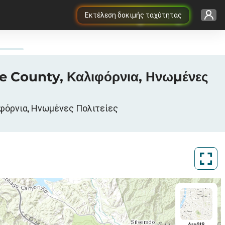
Εκτέλεση δοκιμής ταχύτητας
ge County, Καλιφόρνια, Ηνωμένες
ιφόρνια, Ηνωμένες Πολιτείες
ArcGIS