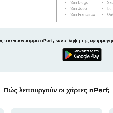
San Diego
Sa
San Jose
Lo
San Francisco
Oa
ς στο πρόγραμμα nPerf, κάντε λήψη της εφαρμογή
Πώς λειτουργούν οι χάρτες nPerf;