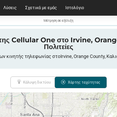
Λύσεις
Σχετικά με εμάς
Ιστολόγιο
Μέτρηση σε εξέλιξη
 της Cellular One στο Irvine, Oran
Πολιτείες
νων κινητής τηλεφωνίας στοIrvine, Orange County, Καλ
Κάλυψη δικτύου
Χάρτης ταχύτητας