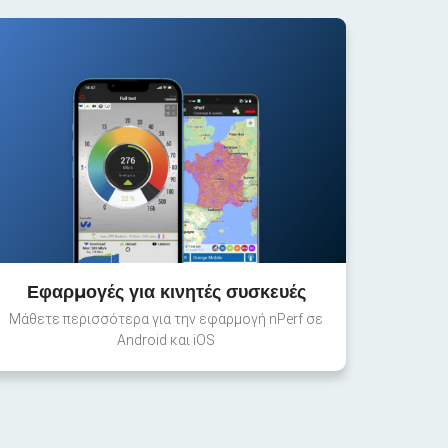
Εφαρμογές για κινητές συσκευές
Μάθετε περισσότερα για την εφαρμογή nPerf σε
Android και iOS