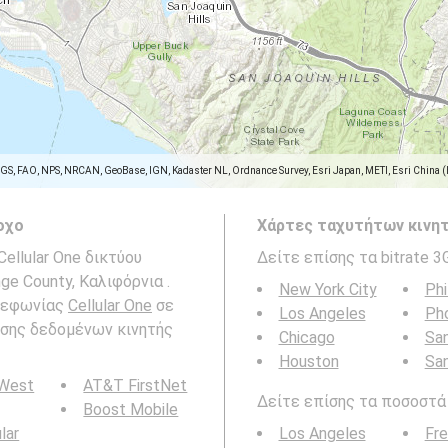
SGS, FAO, NPS, NRCAN, GeoBase, IGN, Kadaster NL, Ordnance Survey, Esri Japan, METI, Esri China 
οχο
Χάρτες ταχυτήτων κινητ
ellular One δικτύου
Δείτε επίσης τα bitrate 3
nge County, Καλιφόρνια .
New York City
Phi
ηλεφωνίας
Cellular One
σε
Los Angeles
Ph
δοσης δεδομένων κινητής
Chicago
San
Houston
Sa
 West
AT&T FirstNet
Δείτε επίσης τα ποσοστά b
Boost Mobile
ular
Los Angeles
Fr