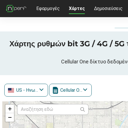
Εφαρμογές
Χάρτες
Δημοσιεύσεις
Χάρτης ρυθμών bit 3G / 4G / 5G
Cellular One δίκτυο δεδομέ
US
- Ηνωμένες Πολιτείες
Cellular One
+
−