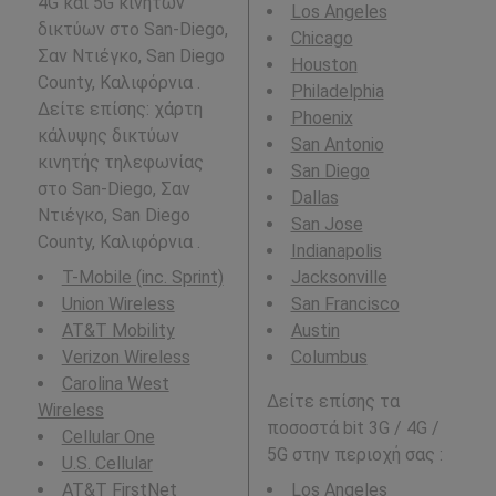
4G και 5G κινητών
Los Angeles
δικτύων στο San-Diego,
Chicago
Σαν Ντιέγκο, San Diego
Houston
County, Καλιφόρνια .
Philadelphia
Δείτε επίσης: χάρτη
Phoenix
κάλυψης δικτύων
San Antonio
κινητής τηλεφωνίας
San Diego
στο San-Diego, Σαν
Dallas
Ντιέγκο, San Diego
San Jose
County, Καλιφόρνια .
Indianapolis
T-Mobile (inc. Sprint)
Jacksonville
Union Wireless
San Francisco
AT&T Mobility
Austin
Verizon Wireless
Columbus
Carolina West
Δείτε επίσης τα
Wireless
ποσοστά bit 3G / 4G /
Cellular One
5G στην περιοχή σας :
U.S. Cellular
AT&T FirstNet
Los Angeles