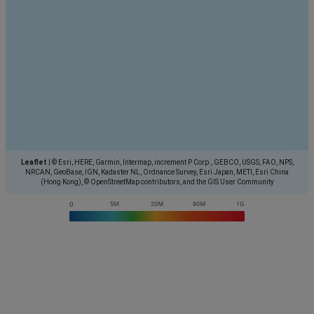
Leaflet
|
© Esri, HERE, Garmin, Intermap, increment P Corp., GEBCO, USGS, FAO, NPS,
NRCAN, GeoBase, IGN, Kadaster NL, Ordnance Survey, Esri Japan, METI, Esri China
(Hong Kong), © OpenStreetMap contributors, and the GIS User Community