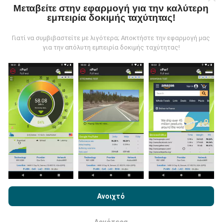
Μεταβείτε στην εφαρμογή για την καλύτερη
εμπειρία δοκιμής ταχύτητας!
Τα δεδομένα συλλέγονται από δοκιμές που
πραγματοποιούνται από χρήστες της εφαρμογής
Γιατί να συμβιβαστείτε με λιγότερα; Αποκτήστε την εφαρμογή μας
nPerf. Αυτές είναι οι δοκιμές που διεξάγονται σε
για την απόλυτη εμπειρία δοκιμής ταχύτητας!
πραγματικές συνθήκες, απευθείας στο πεδίο. Αν
θέλετε να συμμετάσχετε επίσης, το μόνο που έχετε
να κάνετε είναι να κατεβάσετε την εφαρμογή nPerf
στο smartphone σας.
Όσο περισσότερα δεδομένα
υπάρχουν, τόσο πιο ολοκληρωμένοι θα είναι οι
χάρτες!
Πώς γίνονται οι ενημερώσεις;
Με την περιήγηση στο nPerf.com, αποδέχεστε την
Πολιτική
Χρήσης απορρήτου και Cookies
καθώς και τη δοκιμή nPerf
Ανοιχτό
Οι χάρτες κάλυψης δικτύου ενημερώνονται
Άδεια χρήσης τελικού χρήστη
.
αυτόματα από ένα bot κάθε ώρα. Οι χάρτες
ταχύτητας
ενημερώνονται κάθε 15 λεπτά
. Τα