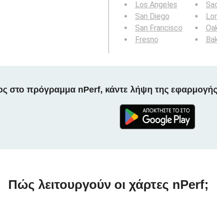
Los Angeles
Sa
San Diego
Lo
San Francisco
Oa
Fresno
Bak
ος στο πρόγραμμα nPerf, κάντε λήψη της εφαρμογής
Πώς λειτουργούν οι χάρτες nPerf;