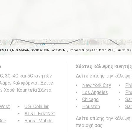
SGS, FAO, NPS, NRCAN, GeoBase, IGN, Kadaster NL, Ordnance Survey, Esri Japan, METI, Esri China 
ο
Χάρτες κάλυψης κινητής
, 3G, 4G και 5G κινητών
Δείτε επίσης την κάλυψη 
λάρα, Καλιφόρνια . Δείτε
New York City
Phi
αν Χοσέ, Κομητεία Σάντα
Los Angeles
Ph
Chicago
San
 West
U.S. Cellular
Houston
Sa
AT&T FirstNet
Δείτε επίσης την κάλυψη 
 One
Boost Mobile
περιοχή σας: