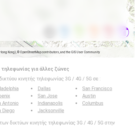
(Hong Kong), © OpenStreetMap contributors, and the GIS User Community
 τηλεφωνίας για άλλες ζώνες
δικτύου κινητής τηλεφωνίας 3G / 4G / 5G σε
:
ladelphia
Dallas
San Francisco
oenix
San Jose
Austin
 Antonio
Indianapolis
Columbus
n Diego
Jacksonville
των δικτύων κινητής τηλεφωνίας 3G / 4G / 5G στην