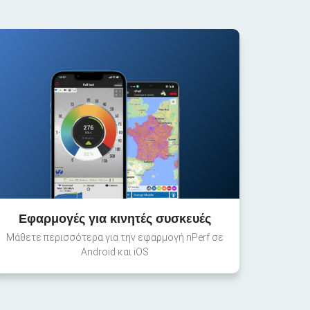
Εφαρμογές για κινητές συσκευές
Μάθετε περισσότερα για την εφαρμογή nPerf σε
Android και iOS