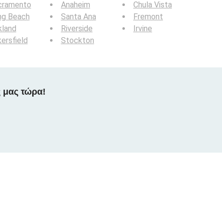
cramento
Anaheim
Chula Vista
ng Beach
Santa Ana
Fremont
kland
Riverside
Irvine
ersfield
Stockton
 μας τώρα!