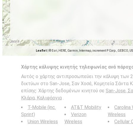
Leaflet
|
© Esri, HERE, Garmin, Intermap, increment P Corp., GEBCO, U
Χάρτης κάλυψης κινητής τηλεφωνίας ανά πάροχ
Αυτός ο χάρτης αντιπροσωπεύει την κάλυψη των 2G
δικτύων στο San-Jose, Σαν Χοσέ, Κομητεία Σάντα Κ
επίσης: Χάρτης δεδομένων κινητού σε
San-Jose, Σ
Κλάρα, Καλιφόρνια
.
T-Mobile (inc.
AT&T Mobility
Carolina
Sprint)
Verizon
Wireless
Union Wireless
Wireless
Cellular