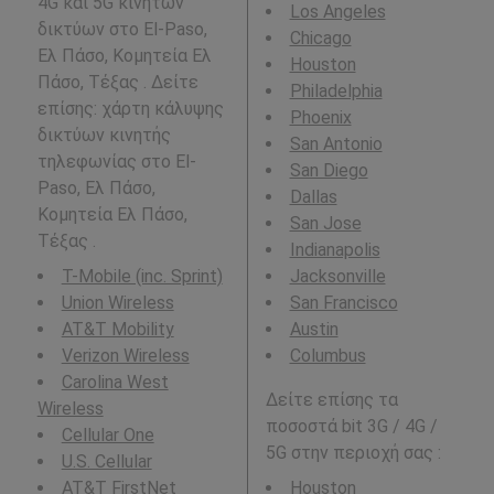
4G και 5G κινητών
Los Angeles
δικτύων στο El-Paso,
Chicago
Ελ Πάσο, Κομητεία Ελ
Houston
Πάσο, Τέξας . Δείτε
Philadelphia
επίσης: χάρτη κάλυψης
Phoenix
δικτύων κινητής
San Antonio
τηλεφωνίας στο El-
San Diego
Paso, Ελ Πάσο,
Dallas
Κομητεία Ελ Πάσο,
San Jose
Τέξας .
Indianapolis
T-Mobile (inc. Sprint)
Jacksonville
Union Wireless
San Francisco
AT&T Mobility
Austin
Verizon Wireless
Columbus
Carolina West
Δείτε επίσης τα
Wireless
ποσοστά bit 3G / 4G /
Cellular One
5G στην περιοχή σας :
U.S. Cellular
AT&T FirstNet
Houston