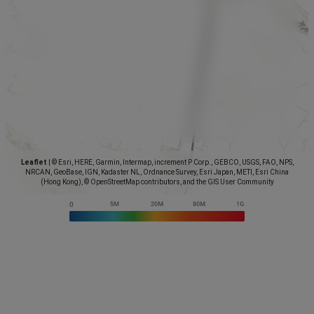
Leaflet
|
© Esri, HERE, Garmin, Intermap, increment P Corp., GEBCO, USGS, FAO, NPS,
NRCAN, GeoBase, IGN, Kadaster NL, Ordnance Survey, Esri Japan, METI, Esri China
(Hong Kong), © OpenStreetMap contributors, and the GIS User Community