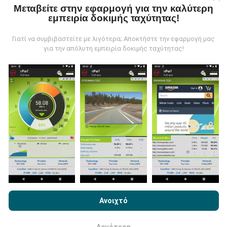
Μεταβείτε στην εφαρμογή για την καλύτερη
εμπειρία δοκιμής ταχύτητας!
Τα δεδομένα συλλέγονται από δοκιμές που
πραγματοποιούνται από χρήστες της εφαρμογής
Γιατί να συμβιβαστείτε με λιγότερα; Αποκτήστε την εφαρμογή μας
nPerf. Αυτές είναι οι δοκιμές που διεξάγονται σε
για την απόλυτη εμπειρία δοκιμής ταχύτητας!
πραγματικές συνθήκες, απευθείας στο πεδίο. Αν
θέλετε να συμμετάσχετε επίσης, το μόνο που έχετε
να κάνετε είναι να κατεβάσετε την εφαρμογή nPerf
στο smartphone σας.
Όσο περισσότερα δεδομένα
υπάρχουν, τόσο πιο ολοκληρωμένοι θα είναι οι
χάρτες!
Πώς γίνονται οι ενημερώσεις;
Με την περιήγηση στο nPerf.com, αποδέχεστε την
Πολιτική
Χρήσης απορρήτου και Cookies
καθώς και τη δοκιμή nPerf
Ανοιχτό
Οι χάρτες κάλυψης δικτύου ενημερώνονται
Άδεια χρήσης τελικού χρήστη
.
αυτόματα από ένα bot κάθε ώρα. Οι χάρτες
ταχύτητας
ενημερώνονται κάθε 15 λεπτά
. Τα