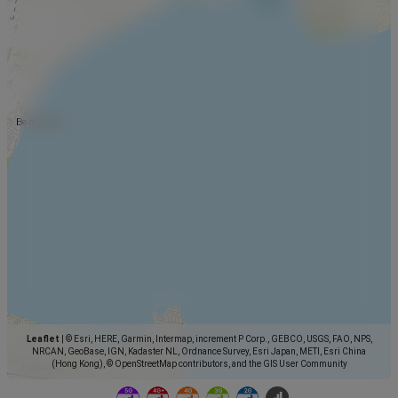
Leaflet
|
© Esri, HERE, Garmin, Intermap, increment P Corp., GEBCO, USGS, FAO, NPS,
NRCAN, GeoBase, IGN, Kadaster NL, Ordnance Survey, Esri Japan, METI, Esri China
(Hong Kong), © OpenStreetMap contributors, and the GIS User Community