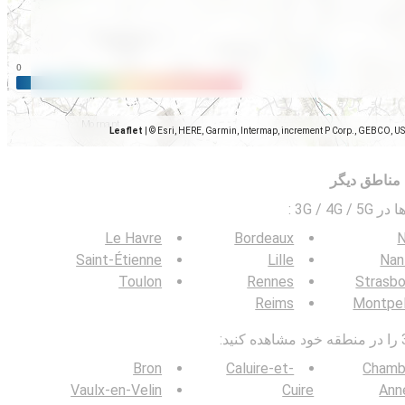
Leaflet
|
© Esri, HERE, Garmin, Intermap, increment P Corp., GEBCO, U
مناطق دیگر
3G / 4G
:
Le Havre
Bordeaux
N
Saint-Étienne
Lille
Nan
Toulon
Rennes
Strasbo
Reims
Montpel
Bron
Caluire-et-
Chamb
Vaulx-en-Velin
Cuire
Ann