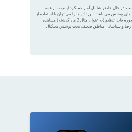
است. در حال حاضر شامل آمار عملکرد اینترنت از همه
ی پوشش می باشد. این داده ها را می توان با استفاده از
فناوری فیلترها (بدون پوشش ، 2G ، 3G ، 4G ، 4G + ، 5G) در طی یک دوره قابل تنظیم (به عنوان مثال 2 ماه گذشته) مشاهده
ت بر رقبا و شناسایی مناطق ضعیف تحت پوشش سیگنال