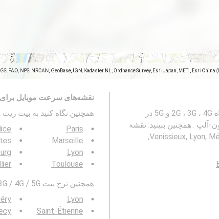
SGS, FAO, NPS, NRCAN, GeoBase, IGN, Kadaster NL, Ordnance Survey, Esri Japan, METI, Esri China 
نقشه‌های سرعت موبایل برای 
این نقشه نشانگر میزان بیت ریت های شبکه های تلفن همراه 2G ، 3G ، 4G و 5G در
همچنین نگاه کنید به بیت ریت ها در  / 5G
Venissieux, Lyon, M, اوورنی-رون-آلپ . همچنین ببینید: نقشه
ice
Paris
پوشش شبکه های تلفن همراه در Venissieux, Lyon, Métropole de Lyon, Rhône,
tes
Marseille
urg
Lyon
lier
Toulouse
همچنین نرخ بیت 3G / 4G / 5G را در منطقه خود مشاهده کنید:
éry
Lyon
ecy
Saint-Étienne