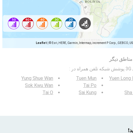
Leaflet
|
© Esri, HERE, Garmin, Intermap, increment P Corp., GEBCO, U
مناطق دیگر
:
Yung Shue Wan
Tuen Mun
Yuen Long 
Sok Kwu Wan
Tai Po
Tai O
Sai Kung
Sha