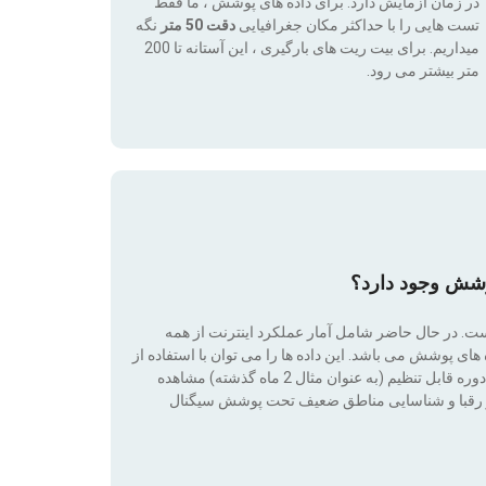
در زمان آزمایش دارد. برای داده های پوشش ، ما فقط
تست هایی را با حداکثر مکان جغرافیایی
دقت 50 متر
نگه
میداریم. برای بیت ریت های بارگیری ، این آستانه تا 200
متر بیشتر می رود.
وشش وجود دارد؟
است. در حال حاضر شامل آمار عملکرد اینترنت از همه
ی پوشش می باشد. این داده ها را می توان با استفاده از
فناوری فیلترها (بدون پوشش ، 2G ، 3G ، 4G ، 4G + ، 5G) در طی یک دوره قابل تنظیم (به عنوان مثال 2 ماه گذشته) مشاهده
ت بر رقبا و شناسایی مناطق ضعیف تحت پوشش سیگنال