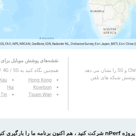
SGS, FAO, NPS, NRCAN, GeoBase, IGN, Kadaster NL, Ordnance Survey, Esri Japan, METI, Esri China 
نقشه‌های پوشش موبایل برای 
این نقشه پوشش شبکه تلفن همراه China Mobile 2G ، 3G ، 4G و 5G را نشان می دهد.
همچنین نگاه کنید به 3G / 4G / 5G پوشش شبکه تلفن همراه در
 پوشش شبکه های تلفن
Kau
Hong Kong
Hui
Kowloon
 Tin
Tsuen Wan
رکت کنید ، هم اکنون برنامه ما را بارگیری کنید!