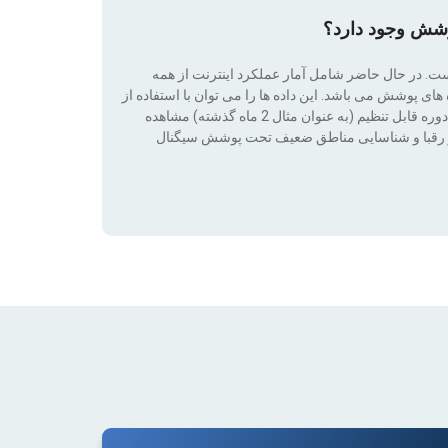
وشش وجود دارد؟
است. در حال حاضر شامل آمار عملکرد اینترنت از همه
ی پوشش می باشد. این داده ها را می توان با استفاده از
فناوری فیلترها (بدون پوشش ، 2G ، 3G ، 4G ، 4G + ، 5G) در طی یک دوره قابل تنظیم (به عنوان مثال 2 ماه گذشته) مشاهده
ت بر رقبا و شناسایی مناطق ضعیف تحت پوشش سیگنال