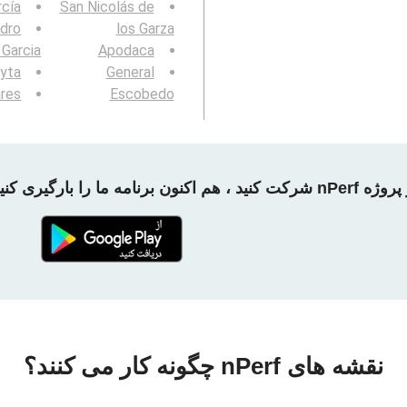
rcía
San Nicolás de
dro
los Garza
 Garcia
Apodaca
yta
General
ares
Escobedo
 شرکت کنید ، هم اکنون برنامه ما را بارگیری کنید!
نقشه های nPerf چگونه کار می کنند؟