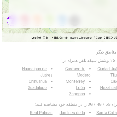
Leaflet
|
© Esri, HERE, Garmin, Intermap, increment P Corp., GEBCO, U
مناطق دیگر
:
Naucalpan de
Gustavo A.
Ciudad Ju
Juárez
Madero
Tij
Chihuahua
Monterrey
Ciu
Guadalupe
León
Nezahual
Zapopan
ده کنید:
Real Palmas
Jardines de la
Santa Cata