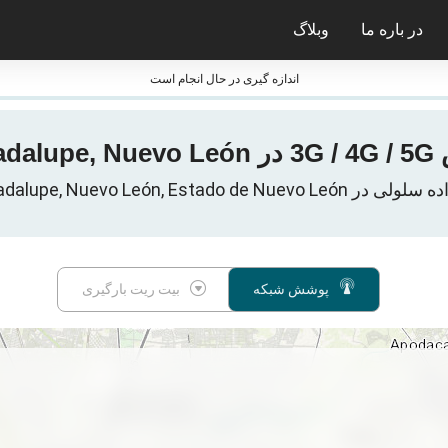
در باره ما
وبلاگ
ی nPerf
جایزه nPerf و فشارسنج ها
اندازه گیری در حال انجام است
مکزیک
Guadalupe, Nuevo León, Estado de, مکزیک
پوشش شبکه
بیت ریت بارگیری