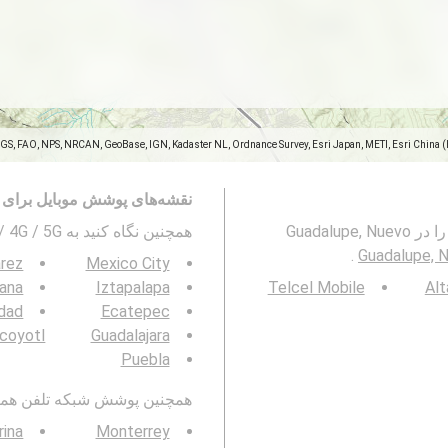
SGS, FAO, NPS, NRCAN, GeoBase, IGN, Kadaster NL, Ordnance Survey, Esri Japan, METI, Esri China 
نقشه‌های پوشش موبایل برای 
این نقشه پوشش شبکه های تلفن همراه 2G ، 3G ، 4G و 5G را در Guadalupe, Nuevo
همچنین نگاه کنید به 3G / 4G / 5G پوشش شبکه تلفن همراه در
.
Guadalupe, 
árez
Mexico City
uana
Iztapalapa
Telcel Mobile
Al
dad
Ecatepec
coyotl
Guadalajara
Puebla
همچنین پوشش شبکه تلفن همراه 3G / 4G / 5G را در منطقه خود مشاه
rina
Monterrey