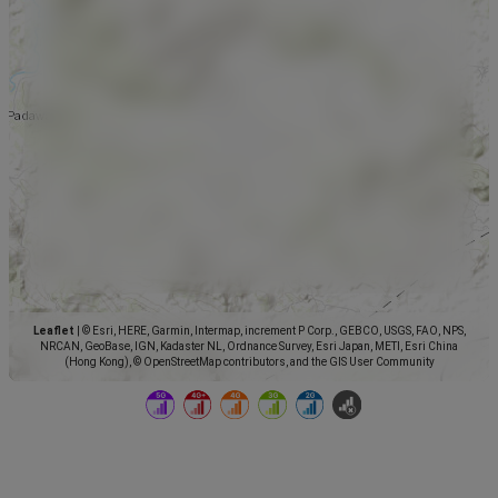
Leaflet
|
© Esri, HERE, Garmin, Intermap, increment P Corp., GEBCO, USGS, FAO, NPS,
NRCAN, GeoBase, IGN, Kadaster NL, Ordnance Survey, Esri Japan, METI, Esri China
(Hong Kong), © OpenStreetMap contributors, and the GIS User Community