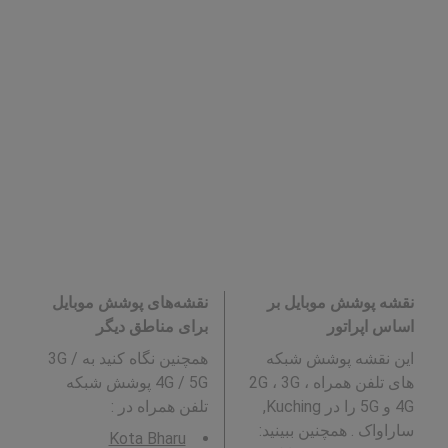
نقشه پوشش موبایل بر
نقشه‌های پوشش موبایل
اساس اپراتور
برای مناطق دیگر
این نقشه پوشش شبکه
همچنین نگاه کنید به 3G /
های تلفن همراه 2G ، 3G ،
4G / 5G پوشش شبکه
4G و 5G را در Kuching,
تلفن همراه در
:
ساراواک . همچنین ببینید:
Kota Bharu