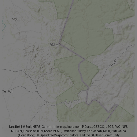
Leaflet
|
© Esri, HERE, Garmin, Intermap, increment P Corp., GEBCO, USGS, FAO, NPS,
NRCAN, GeoBase, IGN, Kadaster NL, Ordnance Survey, Esri Japan, METI, Esri China
(Hong Kong), © OpenStreetMap contributors, and the GIS User Community