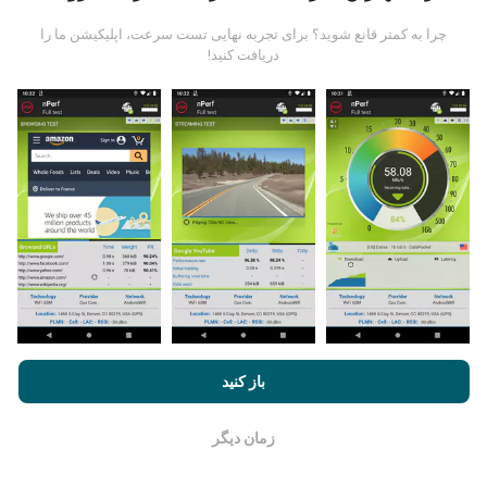
داده ها از آزمایشاتی که توسط کاربران برنامه nPerf انجام
شده است ، جمع آوری می شود. اینها آزمایشاتی است که در
چرا به کمتر قانع شوید؟ برای تجربه نهایی تست سرعت، اپلیکیشن ما را
شرایط واقعی و بطور مستقیم در زمینه انجام می شود. اگر
دریافت کنید!
علاقه به شرکت دارید ، تمام کاری که باید انجام دهید اینست که
برنامه nPerf را روی تلفن هوشمند خود بارگیری کنید.
هرچه
اطلاعات بیشتری وجود داشته باشد ، نقشه ها جامع تر خواهد
بود!
چگونه به روزرسانی ها ساخته شده اند؟
نقشه های پوشش شبکه به طور خودکار توسط یک ربات هر
با مرور nPerf.com ، شما با
قوانین استفاده کوکی‌ها و حریم خصوصی
و
باز کنید
ساعت به روز می شوند. نقشه های سرعت
هر 15 دقیقه به
همچنین تست nPerf ما
توافقنامه مجوز کاربر نهایی
موافقت می‌کنید.
روز می شوند
. داده ها به مدت دو سال نمایش داده می شوند.
بعد از گذشت دو سال ، قدیمی ترین داده ها یک بار در ماه از
زمان دیگر
خوب است
نقشه ها حذف می شوند.