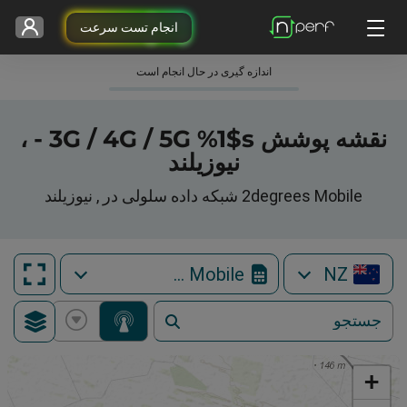
انجام تست سرعت
اندازه گیری در حال انجام است
نقشه پوشش 3G / 4G / 5G %1$s - ،
نیوزیلند
2degrees Mobile شبکه داده سلولی در , نیوزیلند
2degrees Mobile
NZ
+