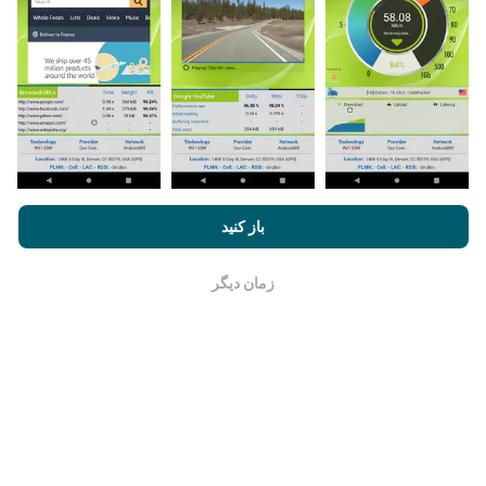
چگونه به روزرسانی ها ساخته شده اند؟
نقشه های پوشش شبکه به طور خودکار توسط یک ربات هر
ساعت به روز می شوند. نقشه های سرعت
هر 15 دقیقه به
روز می شوند
. داده ها به مدت دو سال نمایش داده می شوند.
بعد از گذشت دو سال ، قدیمی ترین داده ها یک بار در ماه از
نقشه ها حذف می شوند.
با مرور nPerf.com ، شما با
قوانین استفاده کوکی‌ها و حریم خصوصی
و
باز کنید
همچنین تست nPerf ما
توافقنامه مجوز کاربر نهایی
موافقت می‌کنید.
زمان دیگر
خوب است
چقدر معتبر و دقیق است؟
آزمایشات بر روی دستگاههای کاربران انجام می شود. دقت
جغرافیایی بستگی به کیفیت دریافت سیگنال GPS در زمان
آزمایش دارد. برای داده های پوشش ، ما فقط تست هایی را با