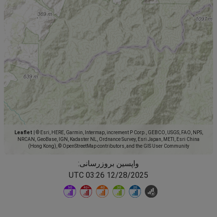
Leaflet
|
© Esri, HERE, Garmin, Intermap, increment P Corp., GEBCO, USGS, FAO, NPS,
NRCAN, GeoBase, IGN, Kadaster NL, Ordnance Survey, Esri Japan, METI, Esri China
(Hong Kong), © OpenStreetMap contributors, and the GIS User Community
واپسین بروزرسانی:
12/28/2025 03:26 UTC