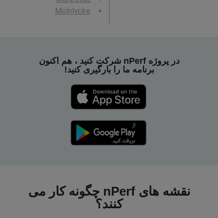
Mölnlycke
در پروژه nPerf شرکت کنید ، هم اکنون
برنامه ما را بارگیری کنید!
نقشه های nPerf چگونه کار می
کنند؟