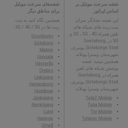
نقشه سرعت موبایل بر
نقشه‌های سرعت موبایل
اساس اپراتور
برای مناطق دیگر
این نقشه نشانگر میزان
همچنین نگاه کنید به بیت
بیت ریت های شبکه های
ریت ها در 3G / 4G / 5G
:
تلفن همراه 2G ، 3G ، 4G و
Stockholm
5G در Goeteborg,
Göteborg
Göteborgs Stad, یوتبری,
Malmö
شهرستان وسترا یوتلاند .
Uppsala
همچنین ببینید: نقشه
Västerås
پوشش شبکه های تلفن
Örebro
همراه در Goeteborg,
Linköping
Göteborgs Stad, یوتبری,
Helsingborg
شهرستان وسترا یوتلاند .
Huddinge
Jönköping
Tele2 Mobile
Norrköping
Telia Mobile
Lund
Tre Mobile
Haninge
Telenor Mobile
Umeå