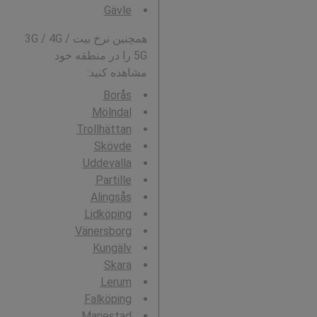
Gävle
همچنین نرخ بیت 3G / 4G /
5G را در منطقه خود
مشاهده کنید:
Borås
Mölndal
Trollhättan
Skövde
Uddevalla
Partille
Alingsås
Lidköping
Vänersborg
Kungälv
Skara
Lerum
Falköping
Mariestad