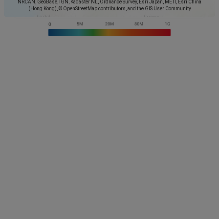
NRCAN, GeoBase, IGN, Kadaster NL, Ordnance Survey, Esri Japan, METI, Esri China
(Hong Kong), © OpenStreetMap contributors, and the GIS User Community