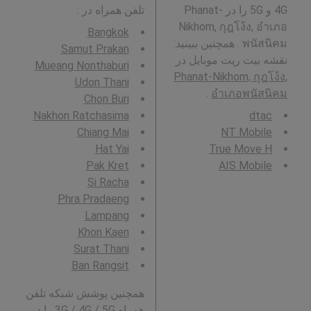
4G و 5G را در Phanat-
تلفن همراه در
:
Nikhom, กุฎโง้ง, อำเภอ
Bangkok
พนัสนิคม . همچنین ببینید:
Samut Prakan
نقشه بیت ریت موبایل در
Mueang Nonthaburi
Phanat-Nikhom, กุฎโง้ง,
Udon Thani
.
อำเภอพนัสนิคม
Chon Buri
Nakhon Ratchasima
dtac
Chiang Mai
NT Mobile
Hat Yai
True Move H
Pak Kret
AIS Mobile
Si Racha
Phra Pradaeng
Lampang
Khon Kaen
Surat Thani
Ban Rangsit
همچنین پوشش شبکه تلفن
همراه 3G / 4G / 5G را در