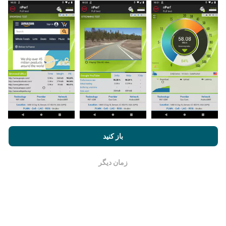
برنامه nPerf را روی تلفن هوشمند خود بارگیری کنید.
هرچه
اطلاعات بیشتری وجود داشته باشد ، نقشه ها جامع تر خواهد
بود!
چگونه به روزرسانی ها ساخته شده اند؟
نقشه های پوشش شبکه به طور خودکار توسط یک ربات هر
با مرور nPerf.com ، شما با
قوانین استفاده کوکی‌ها و حریم خصوصی
و
باز کنید
ساعت به روز می شوند. نقشه های سرعت
هر 15 دقیقه به
همچنین تست nPerf ما
توافقنامه مجوز کاربر نهایی
موافقت می‌کنید.
روز می شوند
. داده ها به مدت دو سال نمایش داده می شوند.
بعد از گذشت دو سال ، قدیمی ترین داده ها یک بار در ماه از
زمان دیگر
خوب است
نقشه ها حذف می شوند.