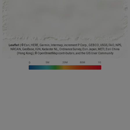
Leaflet
|
© Esri, HERE, Garmin, Intermap, increment P Corp., GEBCO, USGS, FAO, NPS,
NRCAN, GeoBase, IGN, Kadaster NL, Ordnance Survey, Esri Japan, METI, Esri China
(Hong Kong), © OpenStreetMap contributors, and the GIS User Community