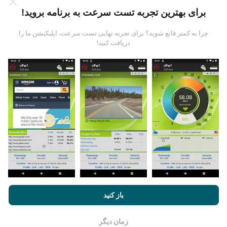
برای بهترین تجربه تست سرعت به برنامه بروید!
چرا به کمتر قانع شوید؟ برای تجربه نهایی تست سرعت، اپلیکیشن ما را
دریافت کنید!
چگونه به روزرسانی ها ساخته شده اند؟
نقشه های پوشش شبکه به طور خودکار توسط یک ربات هر
ساعت به روز می شوند. نقشه های سرعت
هر 15 دقیقه به
روز می شوند
. داده ها به مدت دو سال نمایش داده می شوند.
بعد از گذشت دو سال ، قدیمی ترین داده ها یک بار در ماه از
نقشه ها حذف می شوند.
با مرور nPerf.com ، شما با
قوانین استفاده کوکی‌ها و حریم خصوصی
و
باز کنید
همچنین تست nPerf ما
توافقنامه مجوز کاربر نهایی
موافقت می‌کنید.
چقدر معتبر و دقیق است؟
زمان دیگر
خوب است