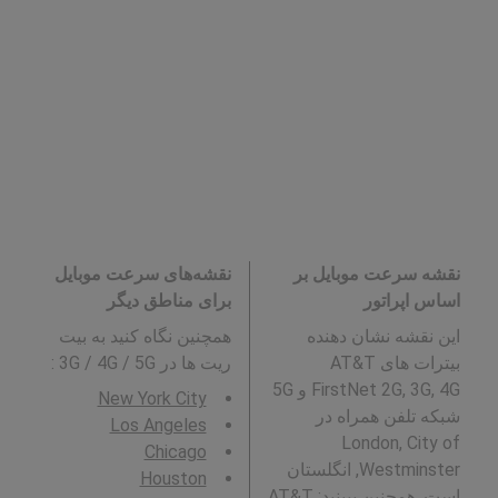
نقشه سرعت موبایل بر
نقشه‌های سرعت موبایل
اساس اپراتور
برای مناطق دیگر
این نقشه نشان دهنده
همچنین نگاه کنید به بیت
بیترات های AT&T
ریت ها در 3G / 4G / 5G
:
FirstNet 2G, 3G, 4G و 5G
New York City
شبکه تلفن همراه در
Los Angeles
London, City of
Chicago
Westminster, انگلستان
Houston
است. همچنین ببینید:
AT&T