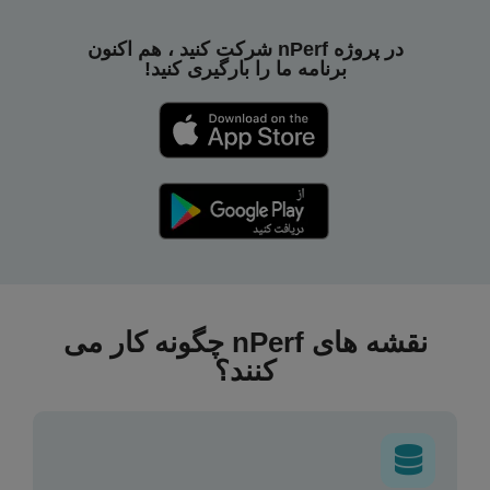
در پروژه nPerf شرکت کنید ، هم اکنون
برنامه ما را بارگیری کنید!
نقشه های nPerf چگونه کار می
کنند؟