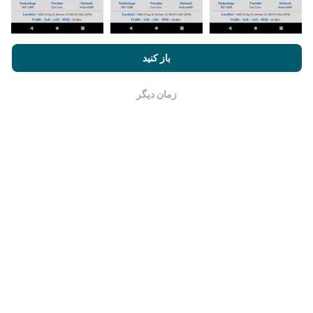
بعد از گذشت دو سال ، قدیمی ترین داده ها یک بار در ماه از
نقشه ها حذف می شوند.
با مرور nPerf.com ، شما با
قوانین استفاده کوکی‌ها و حریم خصوصی
و
باز کنید
همچنین تست nPerf ما
توافقنامه مجوز کاربر نهایی
موافقت می‌کنید.
زمان دیگر
خوب است
چقدر معتبر و دقیق است؟
آزمایشات بر روی دستگاههای کاربران انجام می شود. دقت
جغرافیایی بستگی به کیفیت دریافت سیگنال GPS در زمان
آزمایش دارد. برای داده های پوشش ، ما فقط تست هایی را با
حداکثر مکان جغرافیایی
دقت 50 متر
نگه میداریم. برای بیت
ریت های بارگیری ، این آستانه تا 200 متر بیشتر می رود.