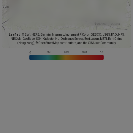
Leaflet
|
© Esri, HERE, Garmin, Intermap, increment P Corp., GEBCO, USGS, FAO, NPS,
NRCAN, GeoBase, IGN, Kadaster NL, Ordnance Survey, Esri Japan, METI, Esri China
(Hong Kong), © OpenStreetMap contributors, and the GIS User Community