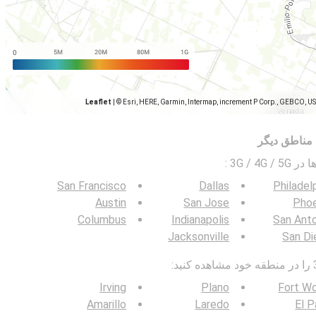
Leaflet
|
© Esri, HERE, Garmin, Intermap, increment P Corp., GEBCO, U
مناطق دیگر
3G / 4G
:
San Francisco
Dallas
Philadel
Austin
San Jose
Phoe
Columbus
Indianapolis
San Ant
Jacksonville
San Di
Irving
Plano
Fort W
Amarillo
Laredo
El 