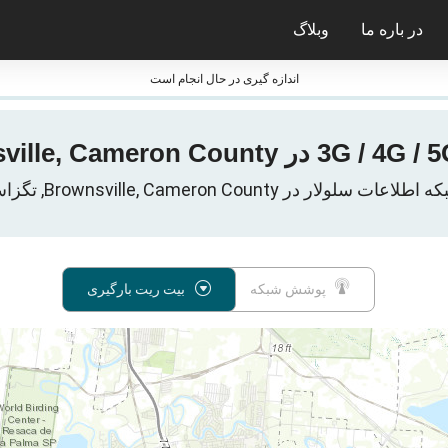
در باره ما
وبلاگ
ی nPerf
جایزه nPerf و فشارسنج ها
اندازه گیری در حال انجام است
پوشش شبکه
بیت ریت بارگیری