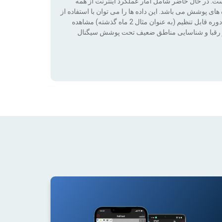
است. در حال حاضر شامل آمار عملکرد اینترنت از همه
ی پوشش می باشد. این داده ها را می توان با استفاده از
فناوری فیلترها (بدون پوشش ، 2G ، 3G ، 4G ، 4G + ، 5G) در طی یک دوره قابل تنظیم (به عنوان مثال 2 ماه گذشته) مشاهده
ت بر رقبا و شناسایی مناطق ضعیف تحت پوشش سیگنال