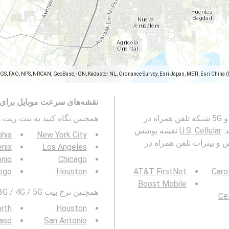
SGS, FAO, NPS, NRCAN, GeoBase, IGN, Kadaster NL, Ordnance Survey, Esri Japan, METI, Esri China 
نقشه‌های سرعت موبایل برای 
این نقشه نشان دهنده بیترات های U.S. Cellular 2G, 3G, 4G و 5G شبکه تلفن همراه در
همچنین نگاه کنید به بیت ریت ها در  / 5G
U.S. Cellular
نقشه پوشش
phia
New York City
 در Brownsville, Cameron County, تگزاس و بیترات تلفن همراه در
nix
Los Angeles
onio
Chicago
ego
Houston
AT&T FirstNet
Caro
Boost Mobile
همچنین نرخ بیت 3G / 4G / 5G را در منطقه خود مشاهده کنید:
Cel
orth
Houston
Paso
San Antonio