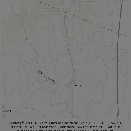
Leaflet
|
© Esri, HERE, Garmin, Intermap, increment P Corp., GEBCO, USGS, FAO, NPS,
NRCAN, GeoBase, IGN, Kadaster NL, Ordnance Survey, Esri Japan, METI, Esri China