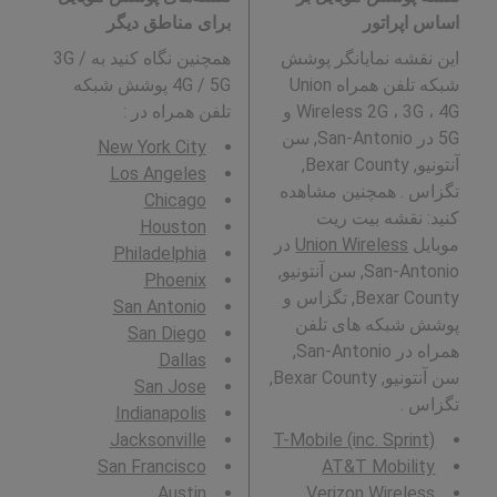
اساس اپراتور
برای مناطق دیگر
این نقشه نمایانگر پوشش
همچنین نگاه کنید به 3G /
شبکه تلفن همراه Union
4G / 5G پوشش شبکه
Wireless 2G ، 3G ، 4G و
تلفن همراه در
:
5G در San-Antonio, سن
New York City
آنتونیو, Bexar County,
Los Angeles
تگزاس . همچنین مشاهده
Chicago
کنید: نقشه بیت ریت
Houston
موبایل
Union Wireless
در
Philadelphia
San-Antonio, سن آنتونیو,
Phoenix
Bexar County, تگزاس و
San Antonio
پوشش شبکه های تلفن
San Diego
همراه در San-Antonio,
Dallas
سن آنتونیو, Bexar County,
San Jose
تگزاس .
Indianapolis
Jacksonville
T-Mobile (inc. Sprint)
San Francisco
AT&T Mobility
Austin
Verizon Wireless