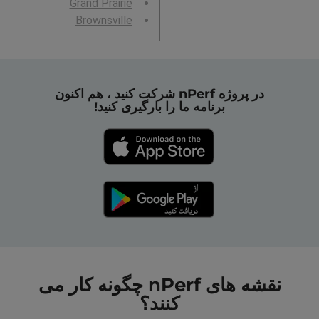
Grand Prairie
Brownsville
در پروژه nPerf شرکت کنید ، هم اکنون
برنامه ما را بارگیری کنید!
نقشه های nPerf چگونه کار می
کنند؟