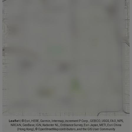
Leaflet
|
© Esri, HERE, Garmin, Intermap, increment P Corp., GEBCO, USGS, FAO, NPS,
NRCAN, GeoBase, IGN, Kadaster NL, Ordnance Survey, Esri Japan, METI, Esri China
(Hong Kong), © OpenStreetMap contributors, and the GIS User Community