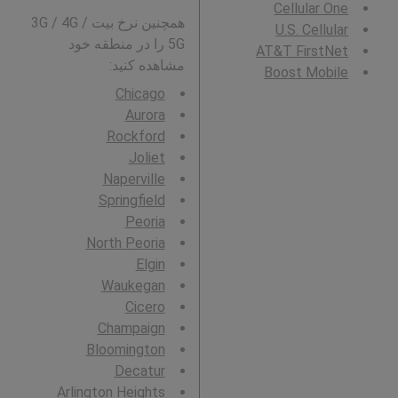
Cellular One
همچنین نرخ بیت 3G / 4G /
U.S. Cellular
5G را در منطقه خود
AT&T FirstNet
مشاهده کنید:
Boost Mobile
Chicago
Aurora
Rockford
Joliet
Naperville
Springfield
Peoria
North Peoria
Elgin
Waukegan
Cicero
Champaign
Bloomington
Decatur
Arlington Heights