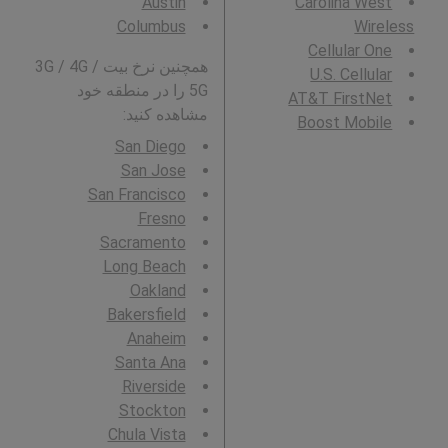
Austin
Carolina West
Columbus
Wireless
Cellular One
همچنین نرخ بیت 3G / 4G /
U.S. Cellular
5G را در منطقه خود
AT&T FirstNet
مشاهده کنید:
Boost Mobile
San Diego
San Jose
San Francisco
Fresno
Sacramento
Long Beach
Oakland
Bakersfield
Anaheim
Santa Ana
Riverside
Stockton
Chula Vista