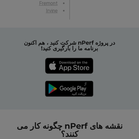
Fremont
Irvine
در پروژه nPerf شرکت کنید ، هم اکنون
برنامه ما را بارگیری کنید!
نقشه های nPerf چگونه کار می
کنند؟