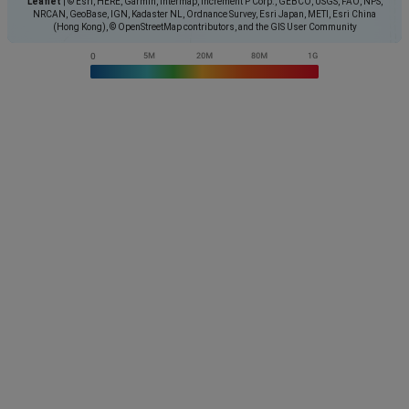
Leaflet
|
© Esri, HERE, Garmin, Intermap, increment P Corp., GEBCO, USGS, FAO, NPS,
NRCAN, GeoBase, IGN, Kadaster NL, Ordnance Survey, Esri Japan, METI, Esri China
(Hong Kong), © OpenStreetMap contributors, and the GIS User Community