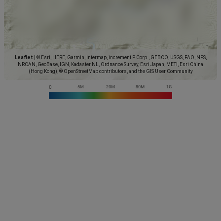
Leaflet
|
© Esri, HERE, Garmin, Intermap, increment P Corp., GEBCO, USGS, FAO, NPS,
NRCAN, GeoBase, IGN, Kadaster NL, Ordnance Survey, Esri Japan, METI, Esri China
(Hong Kong), © OpenStreetMap contributors, and the GIS User Community