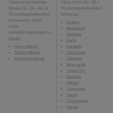
Tämä kartta edustaa
Katso myös 3G / 4G /
Darwin 2G-, 3G-, 4G- ja
5G-matkapuhelinverkon
5G-matkapuhelinverkon
kattavuus
:
kattavuutta. Katso
Sydney
myös:
Melbourne
mobiilibittinopeuskartta
Brisbane
Darwin
.
Perth
Optus Mobile
Adelaide
Telstra Mobile
Gold Coast
Vodafone Mobile
Canberra
Newcastle
Logan City
Geelong
Hobart
Townsville
Cairns
Toowoomba
Darwin