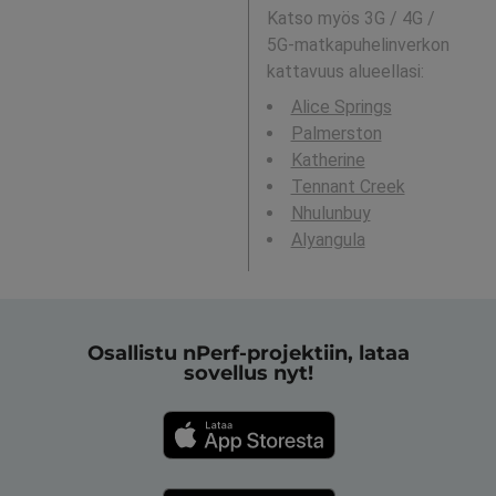
Katso myös 3G / 4G /
5G-matkapuhelinverkon
kattavuus alueellasi:
Alice Springs
Palmerston
Katherine
Tennant Creek
Nhulunbuy
Alyangula
Osallistu nPerf-projektiin, lataa
sovellus nyt!