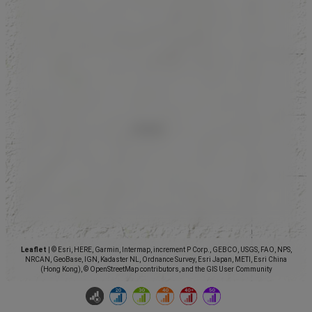
Leaflet
|
© Esri, HERE, Garmin, Intermap, increment P Corp., GEBCO, USGS, FAO, NPS,
NRCAN, GeoBase, IGN, Kadaster NL, Ordnance Survey, Esri Japan, METI, Esri China
(Hong Kong), © OpenStreetMap contributors, and the GIS User Community