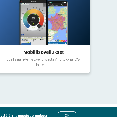
Mobiilisovellukset
Lue lisää nPerf-sovelluksesta Android- ja iOS-
laitteissa
yttäjän lisenssisopimuksen
.
OK