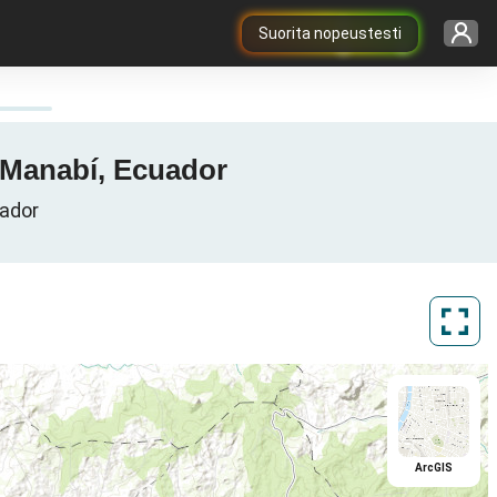
Suorita nopeustesti
, Manabí, Ecuador
uador
ArcGIS