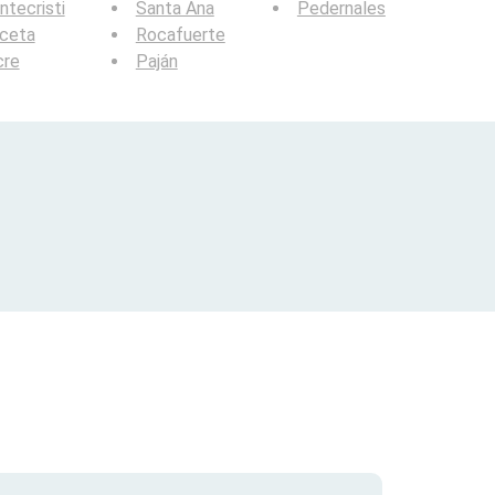
tecristi
Santa Ana
Pedernales
lceta
Rocafuerte
cre
Paján