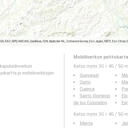
SGS, FAO, NPS, NRCAN, GeoBase, IGN, Kadaster NL, Ordnance Survey, Esri Japan, METI, Esri China 
Mobiiliverkon peittokartat
tkapuhelinverkon
Katso myös 3G / 4G / 5G-
uskartta ja mobiiliverkkojen
Guayaquil
Ma
Quito
Ma
Cuenca
Por
Santo Domingo
Elo
de los Colorados
Es
Katso myös 3G / 4G / 5G-ma
Manta
Jip