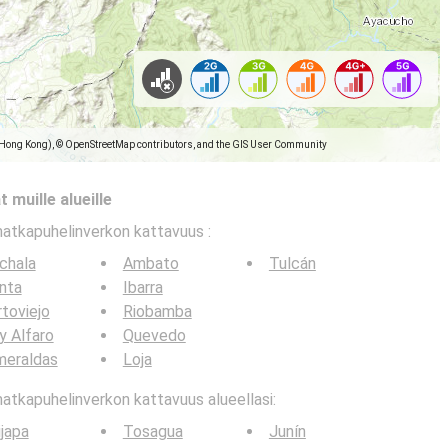
(Hong Kong), © OpenStreetMap contributors, and the GIS User Community
 muille alueille
matkapuhelinverkon kattavuus
:
chala
Ambato
Tulcán
nta
Ibarra
toviejo
Riobamba
y Alfaro
Quevedo
meraldas
Loja
tkapuhelinverkon kattavuus alueellasi:
ijapa
Tosagua
Junín