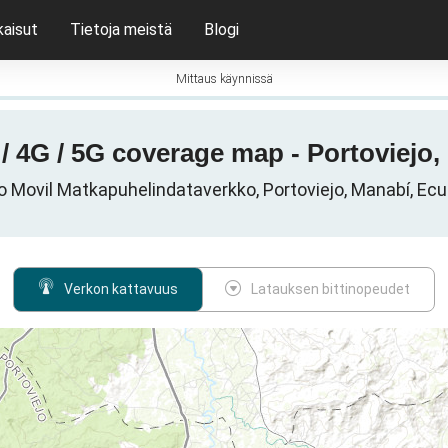
kaisut
Tietoja meistä
Blogi
Mittaus käynnissä
 / 4G / 5G coverage map - Portoviejo
o Movil Matkapuhelindataverkko, Portoviejo, Manabí, Ec
Verkon kattavuus
Latauksen bittinopeudet