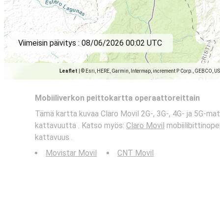
Viimeisin päivitys :
08/06/2026 00:02 UTC
Leaflet
|
© Esri, HERE, Garmin, Intermap, increment P Corp., GEBCO, U
Mobiiliverkon peittokartta operaattoreittain
Tämä kartta kuvaa Claro Movil 2G-, 3G-, 4G- ja 5G-ma
kattavuutta . Katso myös:
Claro Movil
mobiilibittinope
kattavuus .
Movistar Movil
CNT Movil