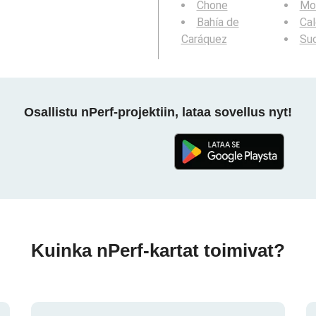
Chone
Mon
Bahía de
Ca
Caráquez
Su
Osallistu nPerf-projektiin, lataa sovellus nyt!
Kuinka nPerf-kartat toimivat?