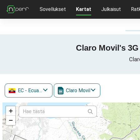
Sovellukset
Kartat
Julkaisut
Rat
Claro Movil's 3G
Clar
EC
- Ecuador
Claro Movil
+
−