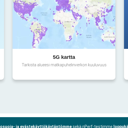
5G kartta
Tarkista alueesi matkapuhelinverkon kuuluvuus
tosuoja- ja evästekäyttökäytäntömme
sekä nPerf-testimme
loppukä