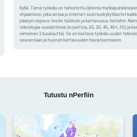
Kyllä. Tämä työkalu on tarkoitettu lähinnä matkapuhelinoper
ohjaamoon, joka antaa jo internet-suorituskykytilastot kai
pääsyn nopeus-testin tuloksiin ja kattavuuus-tietoihin. Näm
teknologia-suodattimia (ei peittoa, 2G, 3G, 4G, 4G+, 5G) ja k
viimeinen 2 kuukautta). Se on loistava työkalu uuden teknol
seurantaan ja huonon kattavuuden havaitsemiseen.
Tutustu nPerfiin