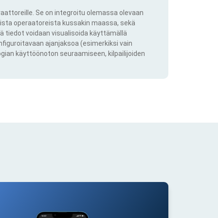
aattoreille. Se on integroitu olemassa olevaan
kkista operaatoreista kussakin maassa, sekä
ä tiedot voidaan visualisoida käyttämällä
onfiguroitavaan ajanjaksoa (esimerkiksi vain
ogian käyttöönoton seuraamiseen, kilpailijoiden