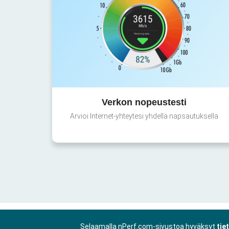
Verkon nopeustesti
Arvioi Internet-yhteytesi yhdellä napsautuksella
Selaamalla nPerf.com-sivustoa hyväksyt
tie