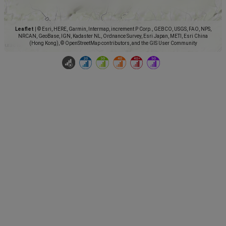
Leaflet
|
© Esri, HERE, Garmin, Intermap, increment P Corp., GEBCO, USGS, FAO, NPS,
NRCAN, GeoBase, IGN, Kadaster NL, Ordnance Survey, Esri Japan, METI, Esri China
(Hong Kong), © OpenStreetMap contributors, and the GIS User Community