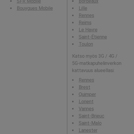
SFR Mobile
Bordeaux
Bouygues Mobile
Lille
Rennes
Reims
Le Havre
Saint-Étienne
Toulon
Katso myös 3G / 4G /
5G-matkapuhelinverkon
kattavuus alueellasi:
Rennes
Brest
Quimper
Lorient
Vannes
Saint-Brieuc
Saint-Malo
Lanester