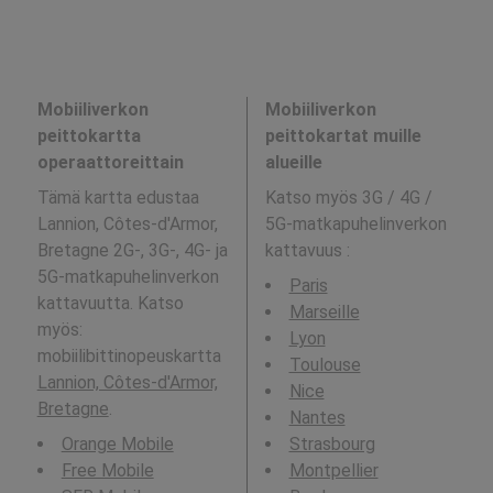
Mobiiliverkon
Mobiiliverkon
peittokartta
peittokartat muille
operaattoreittain
alueille
Tämä kartta edustaa
Katso myös 3G / 4G /
Lannion, Côtes-d'Armor,
5G-matkapuhelinverkon
Bretagne 2G-, 3G-, 4G- ja
kattavuus
:
5G-matkapuhelinverkon
Paris
kattavuutta. Katso
Marseille
myös:
Lyon
mobiilibittinopeuskartta
Toulouse
Lannion, Côtes-d'Armor,
Nice
Bretagne
.
Nantes
Orange Mobile
Strasbourg
Free Mobile
Montpellier