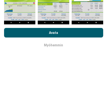
Kuinka päivitykset tehdään?
Selaamalla nPerf.com-sivustoa hyväksyt
tietosuoja- ja
evästekäyttökäytäntömme
sekä nPerf-testimme
Avata
Botti päivittää verkon kattavuuskartat
loppukäyttäjän lisenssisopimuksen
.
automaattisesti tunnin välein. Nopeuskarttoja
päivitetään
15 minuutin välein
. Tiedot näytetään
Myöhemmin
OK
kahden vuoden ajan. Kahden vuoden kuluttua
vanhimmat tiedot poistetaan kartoista kerran
kuukaudessa.
Kuinka luotettava ja tarkka se on?