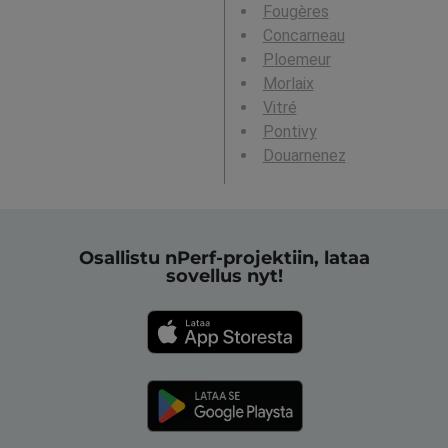
Fougères
Concarneau
Ploemeur
Morlaix
Vitré
Pontivy
Douarnenez
Osallistu nPerf-projektiin, lataa
sovellus nyt!