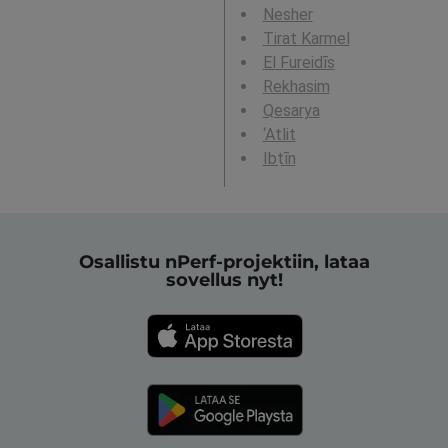
Nesher
Tirat Karmel
El Fureidīs
Rekhasim
Qesarya
‘Atlit
Ibṭīn
Osallistu nPerf-projektiin, lataa
sovellus nyt!