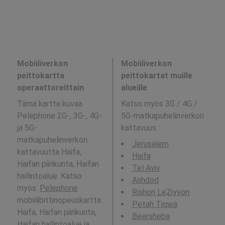
Mobiiliverkon
Mobiiliverkon
peittokartta
peittokartat muille
operaattoreittain
alueille
Tämä kartta kuvaa
Katso myös 3G / 4G /
Pelephone 2G-, 3G-, 4G-
5G-matkapuhelinverkon
ja 5G-
kattavuus
:
matkapuhelinverkon
Jerusalem
kattavuutta Haifa,
Haifa
Haifan piirikunta, Haifan
Tel Aviv
hallintoalue. Katso
Ashdod
myös:
Pelephone
Rishon LeẔiyyon
mobiilibittinopeuskartta
Petaẖ Tiqwa
Haifa, Haifan piirikunta,
Beersheba
Haifan hallintoalue ja