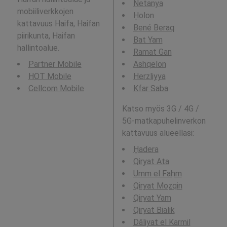
Netanya
mobiiliverkkojen
H̱olon
kattavuus Haifa, Haifan
Bené Beraq
piirikunta, Haifan
Bat Yam
hallintoalue.
Ramat Gan
Partner Mobile
Ashqelon
HOT Mobile
Herzliyya
Cellcom Mobile
Kfar Saba
Katso myös 3G / 4G /
5G-matkapuhelinverkon
kattavuus alueellasi:
H̱adera
Qiryat Ata
Umm el Faḥm
Qiryat Moẕqin
Qiryat Yam
Qiryat Bialik
Dāliyat el Karmil