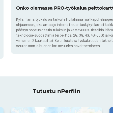
Onko olemassa PRO-työkalua peittokartto
Kyllä. Tämä työkalu on tarkoitettu lähinnä matkapuhelinoper
ohjaamoon, joka antaa jo internet-suorituskykytilastot kai
pääsyn nopeus-testin tuloksiin ja kattavuuus-tietoihin. Näm
teknologia-suodattimia (ei peittoa, 2G, 3G, 4G, 4G+, 5G) ja k
viimeinen 2 kuukautta). Se on loistava työkalu uuden teknol
seurantaan ja huonon kattavuuden havaitsemiseen.
Tutustu nPerfiin