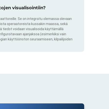
jen visualisointiin?
aattoreille. Se on integroitu olemassa olevaan
kkista operaatoreista kussakin maassa, sekä
ä tiedot voidaan visualisoida käyttämällä
onfiguroitavaan ajanjaksoa (esimerkiksi vain
ogian käyttöönoton seuraamiseen, kilpailijoiden