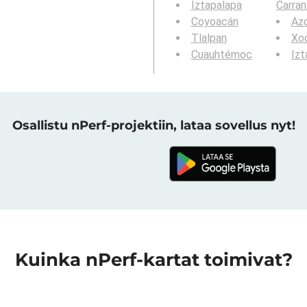
Iztapalapa
Carran
Coyoacán
Az
Tlalpan
Xoc
Cuauhtémoc
Izt
Osallistu nPerf-projektiin, lataa sovellus nyt!
Kuinka nPerf-kartat toimivat?