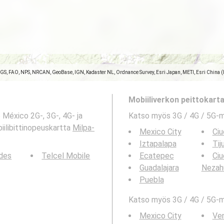
SGS, FAO, NPS, NRCAN, GeoBase, IGN, Kadaster NL, Ordnance Survey, Esri Japan, METI, Esri China 
Mobiiliverkon peittokartat
 México 2G-, 3G-, 4G- ja
Katso myös 3G / 4G / 5G-
ilibittinopeuskartta
Milpa-
Mexico City
Ciu
Iztapalapa
Tij
des
Telcel Mobile
Ecatepec
Ci
Guadalajara
Nezah
Puebla
Katso myös 3G / 4G / 5G-ma
Mexico City
Ve