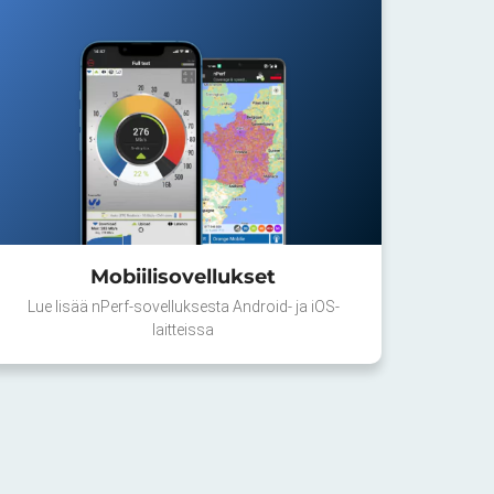
Mobiilisovellukset
Lue lisää nPerf-sovelluksesta Android- ja iOS-
laitteissa