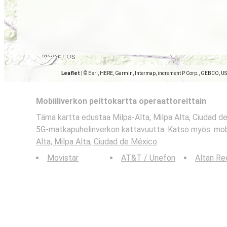
Leaflet
|
© Esri, HERE, Garmin, Intermap, increment P Corp., GEBCO, U
Mobiiliverkon peittokartta operaattoreittain
Tämä kartta edustaa Milpa-Alta, Milpa Alta, Ciudad de
5G-matkapuhelinverkon kattavuutta. Katso myös: mobi
Alta, Milpa Alta, Ciudad de México
.
Movistar
AT&T / Unefon
Altan Re