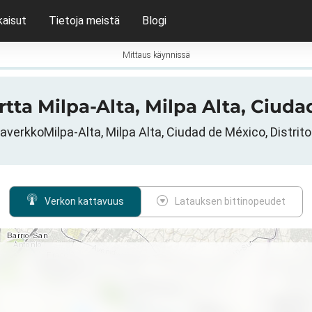
kaisut
Tietoja meistä
Blogi
Mittaus käynnissä
artta Milpa-Alta, Milpa Alta, Ciud
verkkoMilpa-Alta, Milpa Alta, Ciudad de México, Distrito
Verkon kattavuus
Latauksen bittinopeudet