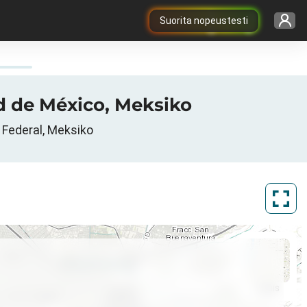
Suorita nopeustesti
ad de México, Meksiko
 Federal, Meksiko
ArcGIS