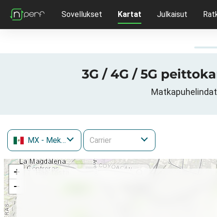
Sovellukset
Kartat
Julkaisut
Rat
3G / 4G / 5G peittok
Matkapuhelindata
MX
- Meksiko
+
−