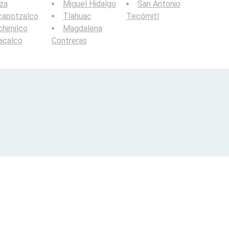
za
Miguel Hidalgo
San Antonio
capotzalco
Tlahuac
Tecómitl
himilco
Magdalena
acalco
Contreras