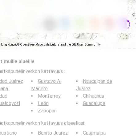
(Hong Kong), © OpenStreetMap contributors, and the GIS User Community
 muille alueille
matkapuhelinverkon kattavuus
:
dad Juárez
Gustavo A.
Naucalpan de
uana
Madero
Juárez
udad
Monterrey
Chihuahua
ualcoyotl
León
Guadalupe
Zapopan
tkapuhelinverkon kattavuus alueellasi:
nustiano
Benito Juarez
Cuajimalpa