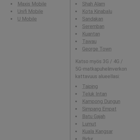
Maxis Mobile
Shah Alam
Unifi Mobile
Kota Kinabalu
U Mobile
Sandakan
Seremban
Kuantan
Tawau
George Town
Katso myös 3G / 4G /
5G-matkapuhelinverkon
kattavuus alueellasi:
Taiping
Teluk Intan
Kampong Dungun
Simpang Empat
Batu Gajah
Lumut
Kuala Kangsar
Bidur