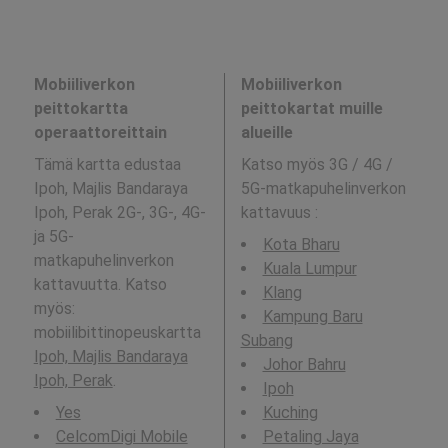
Mobiiliverkon
Mobiiliverkon
peittokartta
peittokartat muille
operaattoreittain
alueille
Tämä kartta edustaa
Katso myös 3G / 4G /
Ipoh, Majlis Bandaraya
5G-matkapuhelinverkon
Ipoh, Perak 2G-, 3G-, 4G-
kattavuus
:
ja 5G-
Kota Bharu
matkapuhelinverkon
Kuala Lumpur
kattavuutta. Katso
Klang
myös:
Kampung Baru
mobiilibittinopeuskartta
Subang
Ipoh, Majlis Bandaraya
Johor Bahru
Ipoh, Perak
.
Ipoh
Yes
Kuching
CelcomDigi Mobile
Petaling Jaya