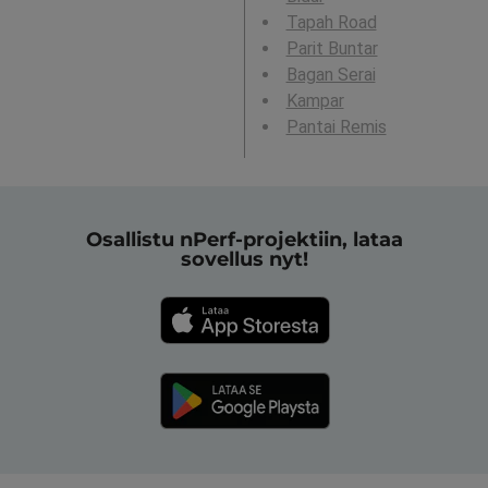
Tapah Road
Parit Buntar
Bagan Serai
Kampar
Pantai Remis
Osallistu nPerf-projektiin, lataa
sovellus nyt!