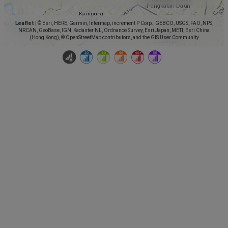
Leaflet
|
© Esri, HERE, Garmin, Intermap, increment P Corp., GEBCO, USGS, FAO, NPS,
NRCAN, GeoBase, IGN, Kadaster NL, Ordnance Survey, Esri Japan, METI, Esri China
(Hong Kong), © OpenStreetMap contributors, and the GIS User Community