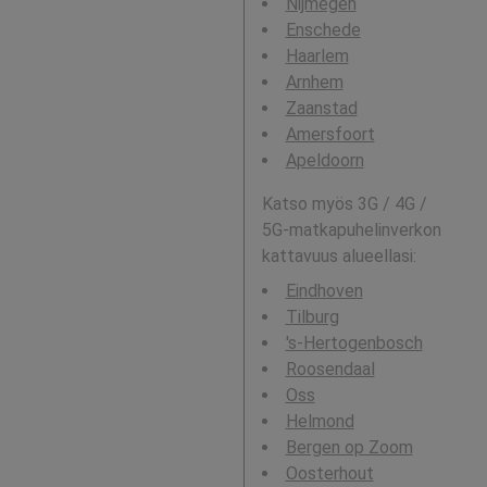
Nijmegen
Enschede
Haarlem
Arnhem
Zaanstad
Amersfoort
Apeldoorn
Katso myös 3G / 4G /
5G-matkapuhelinverkon
kattavuus alueellasi:
Eindhoven
Tilburg
's-Hertogenbosch
Roosendaal
Oss
Helmond
Bergen op Zoom
Oosterhout