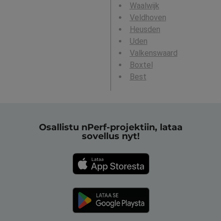
Waalwijk
Veldhoven
Heusden
Uden
Valkenswaard
Boxtel
Best
Osallistu nPerf-projektiin, lataa
sovellus nyt!