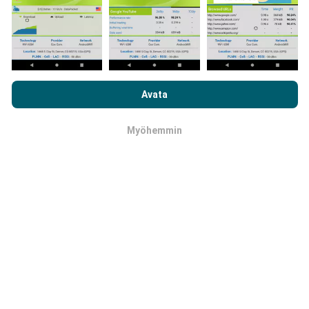
Kuinka päivitykset tehdään?
Selaamalla nPerf.com-sivustoa hyväksyt
tietosuoja- ja
evästekäyttökäytäntömme
sekä nPerf-testimme
Avata
Botti päivittää verkon kattavuuskartat
loppukäyttäjän lisenssisopimuksen
.
automaattisesti tunnin välein. Nopeuskarttoja
päivitetään
15 minuutin välein
. Tiedot näytetään
Myöhemmin
OK
kahden vuoden ajan. Kahden vuoden kuluttua
vanhimmat tiedot poistetaan kartoista kerran
kuukaudessa.
Kuinka luotettava ja tarkka se on?