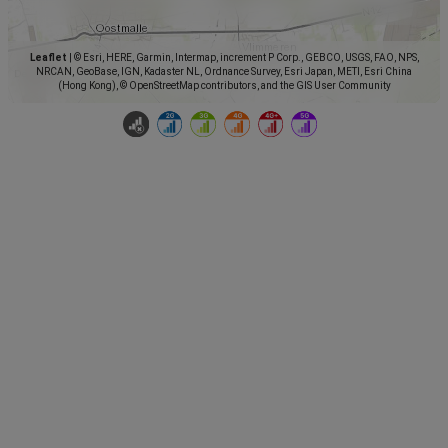
Leaflet
|
© Esri, HERE, Garmin, Intermap, increment P Corp., GEBCO, USGS, FAO, NPS,
NRCAN, GeoBase, IGN, Kadaster NL, Ordnance Survey, Esri Japan, METI, Esri China
(Hong Kong), © OpenStreetMap contributors, and the GIS User Community