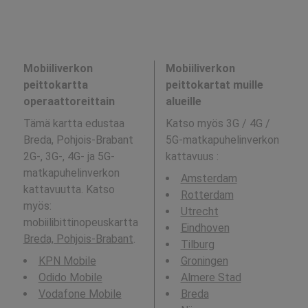
Mobiiliverkon
Mobiiliverkon
peittokartta
peittokartat muille
operaattoreittain
alueille
Tämä kartta edustaa
Katso myös 3G / 4G /
Breda, Pohjois-Brabant
5G-matkapuhelinverkon
2G-, 3G-, 4G- ja 5G-
kattavuus
:
matkapuhelinverkon
Amsterdam
kattavuutta. Katso
Rotterdam
myös:
Utrecht
mobiilibittinopeuskartta
Eindhoven
Breda, Pohjois-Brabant
.
Tilburg
KPN Mobile
Groningen
Odido Mobile
Almere Stad
Vodafone Mobile
Breda