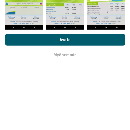
Kuinka päivitykset tehdään?
Selaamalla nPerf.com-sivustoa hyväksyt
tietosuoja- ja
evästekäyttökäytäntömme
sekä nPerf-testimme
Avata
Botti päivittää verkon kattavuuskartat
loppukäyttäjän lisenssisopimuksen
.
automaattisesti tunnin välein. Nopeuskarttoja
päivitetään
15 minuutin välein
. Tiedot näytetään
Myöhemmin
OK
kahden vuoden ajan. Kahden vuoden kuluttua
vanhimmat tiedot poistetaan kartoista kerran
kuukaudessa.
Kuinka luotettava ja tarkka se on?