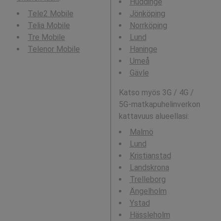
Huddinge
Tele2 Mobile
Jönköping
Telia Mobile
Norrköping
Tre Mobile
Lund
Telenor Mobile
Haninge
Umeå
Gävle
Katso myös 3G / 4G /
5G-matkapuhelinverkon
kattavuus alueellasi:
Malmö
Lund
Kristianstad
Landskrona
Trelleborg
Ängelholm
Ystad
Hässleholm