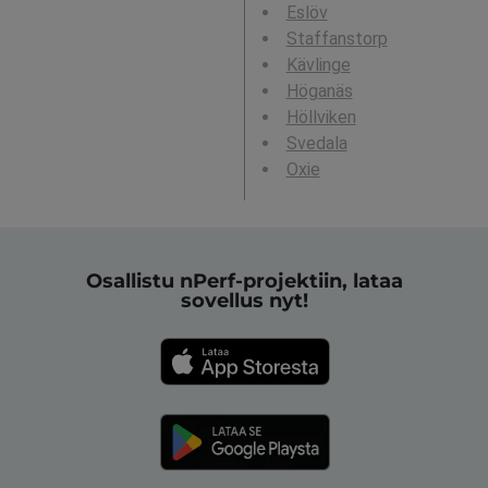
Eslöv
Staffanstorp
Kävlinge
Höganäs
Höllviken
Svedala
Oxie
Osallistu nPerf-projektiin, lataa
sovellus nyt!