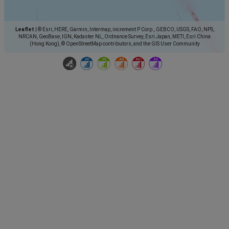
Leaflet
|
© Esri, HERE, Garmin, Intermap, increment P Corp., GEBCO, USGS, FAO, NPS,
NRCAN, GeoBase, IGN, Kadaster NL, Ordnance Survey, Esri Japan, METI, Esri China
(Hong Kong), © OpenStreetMap contributors, and the GIS User Community