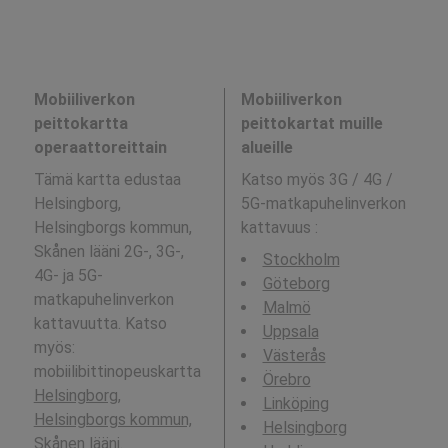
Mobiiliverkon
Mobiiliverkon
peittokartta
peittokartat muille
operaattoreittain
alueille
Tämä kartta edustaa
Katso myös 3G / 4G /
Helsingborg,
5G-matkapuhelinverkon
Helsingborgs kommun,
kattavuus
:
Skånen lääni 2G-, 3G-,
Stockholm
4G- ja 5G-
Göteborg
matkapuhelinverkon
Malmö
kattavuutta. Katso
Uppsala
myös:
Västerås
mobiilibittinopeuskartta
Örebro
Helsingborg,
Linköping
Helsingborgs kommun,
Helsingborg
Skånen lääni
.