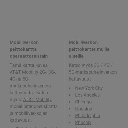
Mobiiliverkon
Mobiiliverkon
peittokartta
peittokartat muille
operaattoreittain
alueille
Tämä kartta kuvaa
Katso myös 3G / 4G /
AT&T Mobility 2G-, 3G-,
5G-matkapuhelinverkon
4G- ja 5G-
kattavuus
:
matkapuhelinverkon
New York City
kattavuutta . Katso
Los Angeles
myös:
AT&T Mobility
Chicago
mobiilibittinopeuskartta
Houston
ja mobiiliverkkojen
Philadelphia
kattavuus .
Phoenix