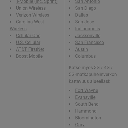
T-Mobile (inc. Sprint)
San Antonio
Union Wireless
San Diego
Verizon Wireless
Dallas
Carolina West
San Jose
Wireless
Indianapolis
Cellular One
Jacksonville
U.S. Cellular
San Francisco
AT&T FirstNet
Austin
Boost Mobile
Columbus
Katso myös 3G / 4G /
5G-matkapuhelinverkon
kattavuus alueellasi:
Fort Wayne
Evansville
South Bend
Hammond
Bloomington
Gary