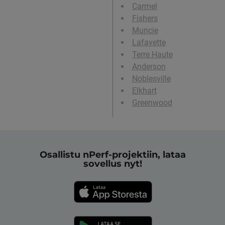
Carmel
Fishers
Muncie
Lafayette
Terre Haute
Anderson
Noblesville
Elkhart
Greenwood
Osallistu nPerf-projektiin, lataa
sovellus nyt!