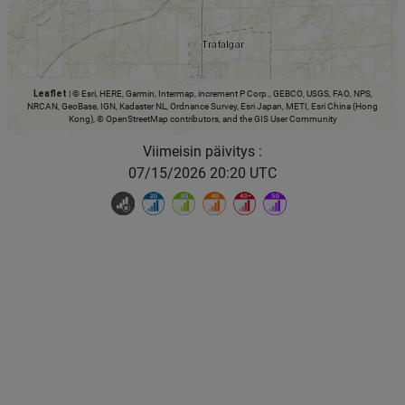
Leaflet
|
© Esri, HERE, Garmin, Intermap, increment P Corp., GEBCO, USGS, FAO, NPS,
NRCAN, GeoBase, IGN, Kadaster NL, Ordnance Survey, Esri Japan, METI, Esri China (Hong
Kong), © OpenStreetMap contributors, and the GIS User Community
Viimeisin päivitys :
07/15/2026 20:20 UTC