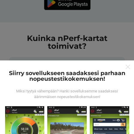
Kuinka nPerf-kartat
toimivat?
Siirry sovellukseen saadaksesi parhaan
nopeustestikokemuksen!
Mistä tiedot ovat peräisin?
Miksi tyytyä vähempään? Hanki sovelluksemme saadaksesi
äärimmäisen nopeustestikokemuksen!
Tiedot kerätään nPerf-sovelluksen käyttäjien
suorittamista testeistä. Nämä ovat testejä, jotka
suoritetaan todellisissa olosuhteissa suoraan kentällä.
Jos haluat myös osallistua, sinun tarvitsee vain ladata
nPerf-sovellus älypuhelimeesi.
Mitä enemmän tietoa
on, sitä kattavammat kartat ovat!