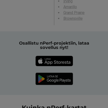
Irving
Amarillo
Grand Prairie
Brownsville
Osallistu nPerf-projektiin, lataa
sovellus nyt!
Kuinka nPerf-kartat