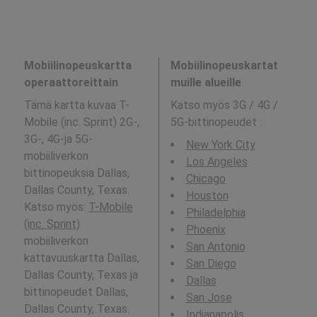
Mobiilinopeuskartta
Mobiilinopeuskartat
operaattoreittain
muille alueille
Tämä kartta kuvaa T-
Katso myös 3G / 4G /
Mobile (inc. Sprint) 2G-,
5G-bittinopeudet
:
3G-, 4G-ja 5G-
New York City
mobiiliverkon
Los Angeles
bittinopeuksia Dallas,
Chicago
Dallas County, Texas.
Houston
Katso myös:
T-Mobile
Philadelphia
(inc. Sprint)
Phoenix
mobiiliverkon
San Antonio
kattavuuskartta Dallas,
San Diego
Dallas County, Texas ja
Dallas
bittinopeudet Dallas,
San Jose
Dallas County, Texas.
Indianapolis