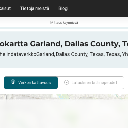
kaisut
Tietoja meistä
Blogi
Mittaus käynnissä
tokartta Garland, Dallas County, 
elindataverkkoGarland, Dallas County, Texas, Texas, Yh
Verkon kattavuus
Latauksen bittinopeudet