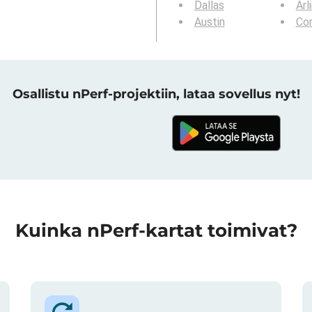
Dallas
Arl
Austin
Cor
Osallistu nPerf-projektiin, lataa sovellus nyt!
Kuinka nPerf-kartat toimivat?