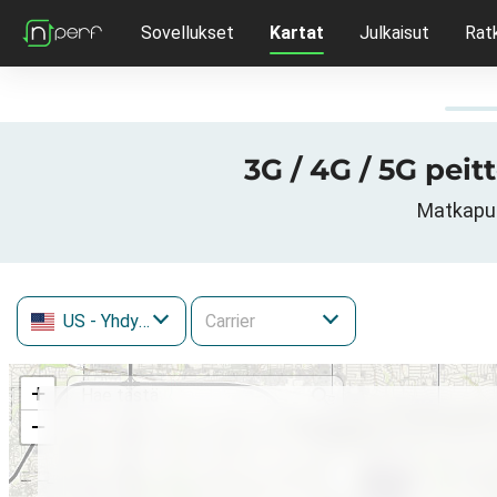
Sovellukset
Kartat
Julkaisut
Rat
3G / 4G / 5G peit
Matkapuh
US
- Yhdysvallat
+
−