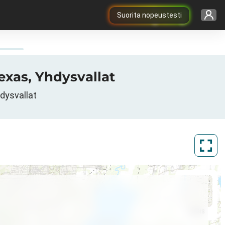
Suorita nopeustesti
Texas, Yhdysvallat
dysvallat
ArcGIS