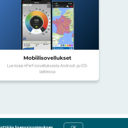
Mobiilisovellukset
Lue lisää nPerf-sovelluksesta Android- ja iOS-
laitteissa
yttäjän lisenssisopimuksen
.
OK