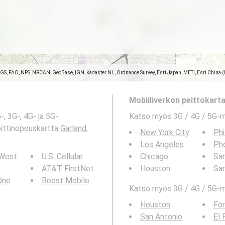
SGS, FAO, NPS, NRCAN, GeoBase, IGN, Kadaster NL, Ordnance Survey, Esri Japan, METI, Esri China 
Mobiiliverkon peittokartat
, 3G-, 4G- ja 5G-
Katso myös 3G / 4G / 5G-
bittinopeuskartta
Garland,
New York City
Phi
Los Angeles
Ph
 West
U.S. Cellular
Chicago
San
AT&T FirstNet
Houston
Sa
 One
Boost Mobile
Katso myös 3G / 4G / 5G-ma
Houston
For
San Antonio
El 