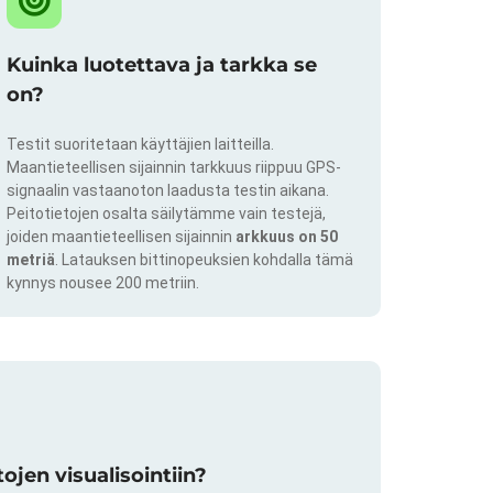
Kuinka luotettava ja tarkka se
on?
Testit suoritetaan käyttäjien laitteilla.
Maantieteellisen sijainnin tarkkuus riippuu GPS-
signaalin vastaanoton laadusta testin aikana.
Peitotietojen osalta säilytämme vain testejä,
joiden maantieteellisen sijainnin
arkkuus on 50
metriä
. Latauksen bittinopeuksien kohdalla tämä
kynnys nousee 200 metriin.
jen visualisointiin?