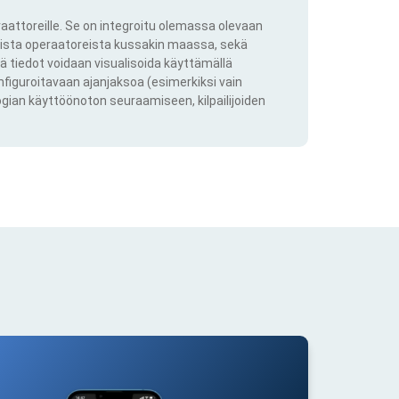
aattoreille. Se on integroitu olemassa olevaan
kkista operaatoreista kussakin maassa, sekä
ä tiedot voidaan visualisoida käyttämällä
onfiguroitavaan ajanjaksoa (esimerkiksi vain
ogian käyttöönoton seuraamiseen, kilpailijoiden