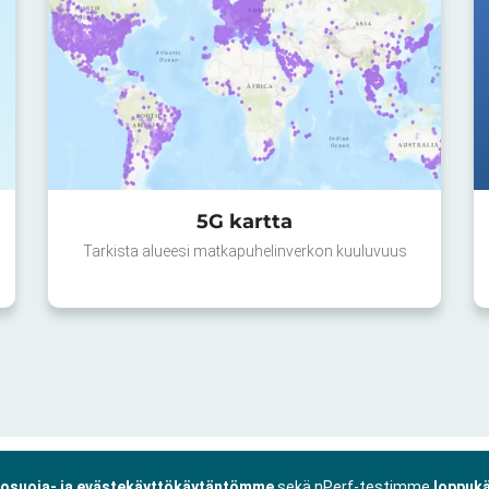
5G kartta
Tarkista alueesi matkapuhelinverkon kuuluvuus
tosuoja- ja evästekäyttökäytäntömme
sekä nPerf-testimme
loppukä