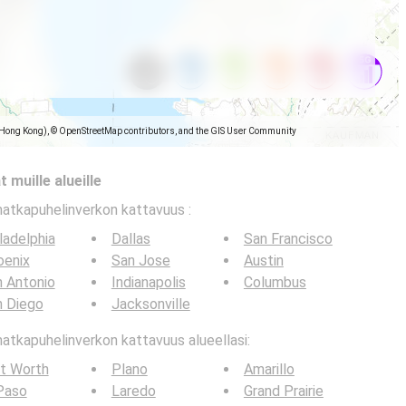
(Hong Kong), © OpenStreetMap contributors, and the GIS User Community
 muille alueille
matkapuhelinverkon kattavuus
:
ladelphia
Dallas
San Francisco
oenix
San Jose
Austin
 Antonio
Indianapolis
Columbus
n Diego
Jacksonville
tkapuhelinverkon kattavuus alueellasi:
t Worth
Plano
Amarillo
Paso
Laredo
Grand Prairie