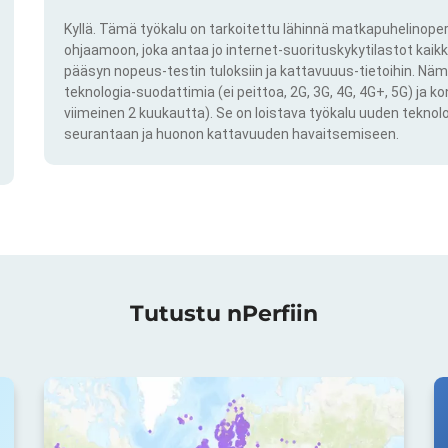
Kyllä. Tämä työkalu on tarkoitettu lähinnä matkapuhelinoper
ohjaamoon, joka antaa jo internet-suorituskykytilastot kai
pääsyn nopeus-testin tuloksiin ja kattavuuus-tietoihin. Näm
teknologia-suodattimia (ei peittoa, 2G, 3G, 4G, 4G+, 5G) ja k
viimeinen 2 kuukautta). Se on loistava työkalu uuden teknol
seurantaan ja huonon kattavuuden havaitsemiseen.
Tutustu nPerfiin