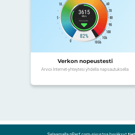
Verkon nopeustesti
Arvioi Internet-yhteytesi yhdellä napsautuksella
Selaamalla nPerf.com-sivustoa hyväksyt
tie