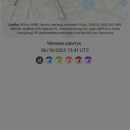
Leaflet
|
© Esri, HERE, Garmin, Intermap, increment P Corp., GEBCO, USGS, FAO, NPS,
NRCAN, GeoBase, IGN, Kadaster NL, Ordnance Survey, Esri Japan, METI, Esri China
(Hong Kong), © OpenStreetMap contributors, and the GIS User Community
Viimeisin päivitys :
06/16/2025 15:41 UTC