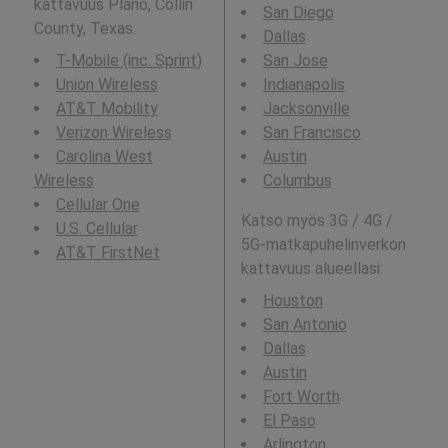
kattavuus Plano, Collin
San Diego
County, Texas.
Dallas
T-Mobile (inc. Sprint)
San Jose
Union Wireless
Indianapolis
AT&T Mobility
Jacksonville
Verizon Wireless
San Francisco
Carolina West
Austin
Wireless
Columbus
Cellular One
Katso myös 3G / 4G /
U.S. Cellular
5G-matkapuhelinverkon
AT&T FirstNet
kattavuus alueellasi:
Houston
San Antonio
Dallas
Austin
Fort Worth
El Paso
Arlington