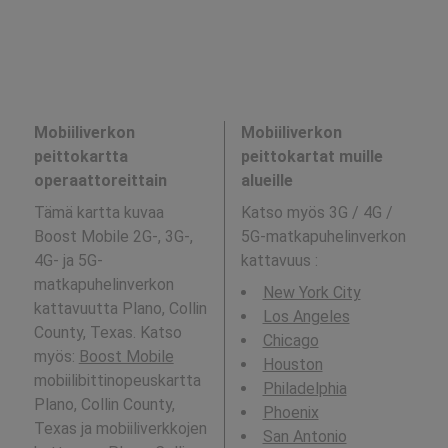
Mobiiliverkon
Mobiiliverkon
peittokartta
peittokartat muille
operaattoreittain
alueille
Tämä kartta kuvaa
Katso myös 3G / 4G /
Boost Mobile 2G-, 3G-,
5G-matkapuhelinverkon
4G- ja 5G-
kattavuus
:
matkapuhelinverkon
New York City
kattavuutta Plano, Collin
Los Angeles
County, Texas. Katso
Chicago
myös:
Boost Mobile
Houston
mobiilibittinopeuskartta
Philadelphia
Plano, Collin County,
Phoenix
Texas ja mobiiliverkkojen
San Antonio