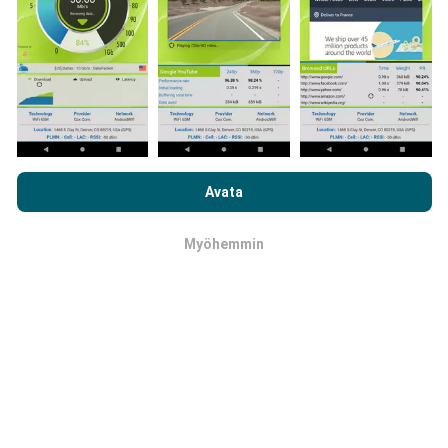
Kuinka päivitykset tehdään?
Selaamalla nPerf.com-sivustoa hyväksyt
tietosuoja- ja
Botti päivittää verkon kattavuuskartat
evästekäyttökäytäntömme
sekä nPerf-testimme
Avata
automaattisesti tunnin välein. Nopeuskarttoja
loppukäyttäjän lisenssisopimuksen
.
päivitetään
15 minuutin välein
. Tiedot näytetään
kahden vuoden ajan. Kahden vuoden kuluttua
Myöhemmin
OK
vanhimmat tiedot poistetaan kartoista kerran
kuukaudessa.
Kuinka luotettava ja tarkka se on?