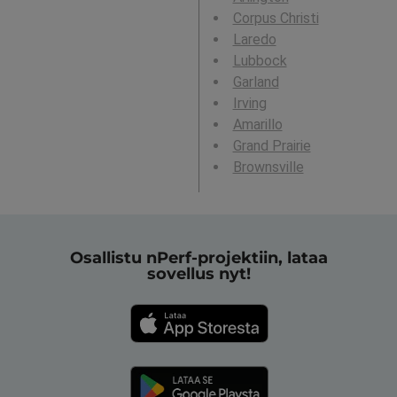
Corpus Christi
Laredo
Lubbock
Garland
Irving
Amarillo
Grand Prairie
Brownsville
Osallistu nPerf-projektiin, lataa
sovellus nyt!