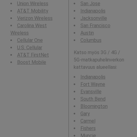
Union Wireless
San Jose
AT&T Mobility
Indianapolis
Verizon Wireless
Jacksonville
Carolina West
San Francisco
Wireless
Austin
Cellular One
Columbus
U.S. Cellular
Katso myös 3G / 4G /
AT&T FirstNet
5G-matkapuhelinverkon
Boost Mobile
kattavuus alueellasi:
Indianapolis
Fort Wayne
Evansville
South Bend
Bloomington
Gary
Carmel
Fishers
Muncie