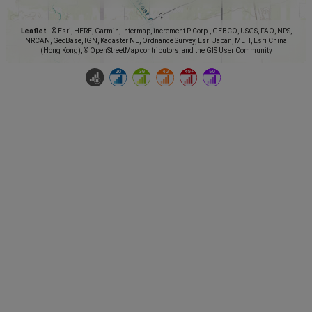
Leaflet
|
© Esri, HERE, Garmin, Intermap, increment P Corp., GEBCO, USGS, FAO, NPS,
NRCAN, GeoBase, IGN, Kadaster NL, Ordnance Survey, Esri Japan, METI, Esri China
(Hong Kong), © OpenStreetMap contributors, and the GIS User Community