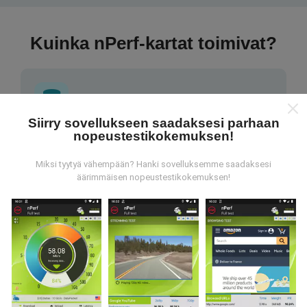
Kuinka nPerf-kartat toimivat?
Siirry sovellukseen saadaksesi parhaan
nopeustestikokemuksen!
Mistä tiedot ovat peräisin?
Miksi tyytyä vähempään? Hanki sovelluksemme saadaksesi
Tiedot kerätään nPerf-sovelluksen käyttäjien
äärimmäisen nopeustestikokemuksen!
suorittamista testeistä. Nämä ovat testejä, jotka
suoritetaan todellisissa olosuhteissa suoraan
kentällä. Jos haluat myös osallistua, sinun tarvitsee
vain ladata nPerf-sovellus älypuhelimeesi.
Mitä
enemmän tietoa on, sitä kattavammat kartat ovat!