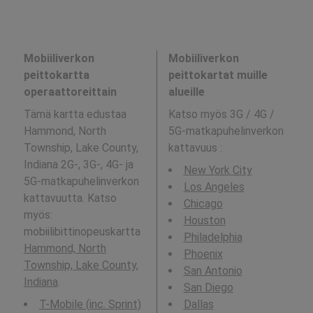
Mobiiliverkon
Mobiiliverkon
peittokartta
peittokartat muille
operaattoreittain
alueille
Tämä kartta edustaa
Katso myös 3G / 4G /
Hammond, North
5G-matkapuhelinverkon
Township, Lake County,
kattavuus
:
Indiana 2G-, 3G-, 4G- ja
New York City
5G-matkapuhelinverkon
Los Angeles
kattavuutta. Katso
Chicago
myös:
Houston
mobiilibittinopeuskartta
Philadelphia
Hammond, North
Phoenix
Township, Lake County,
San Antonio
Indiana
.
San Diego
T-Mobile (inc. Sprint)
Dallas