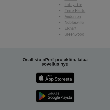
Lafayette
Terre Haute
Anderson
Noblesville
Elkhart
Greenwood
Osallistu nPerf-projektiin, lataa
sovellus nyt!