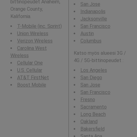
bittinopeudet Anaheim,
San Jose
Orange County,
Indianapolis
Kalifornia.
Jacksonville
T-Mobile (inc. Sprint)
San Francisco
Union Wireless
Austin
Verizon Wireless
Columbus
Carolina West
Katso myös alueesi 3G /
Wireless
4G / 5G-bittinopeudet :
Cellular One
U.S. Cellular
Los Angeles
AT&T FirstNet
San Diego
Boost Mobile
San Jose
San Francisco
Fresno
Sacramento
Long Beach
Oakland
Bakersfield
Santa Ana