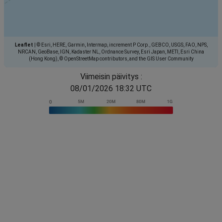
Leaflet
|
© Esri, HERE, Garmin, Intermap, increment P Corp., GEBCO, USGS, FAO, NPS,
NRCAN, GeoBase, IGN, Kadaster NL, Ordnance Survey, Esri Japan, METI, Esri China
(Hong Kong), © OpenStreetMap contributors, and the GIS User Community
Viimeisin päivitys :
08/01/2026 18:32 UTC