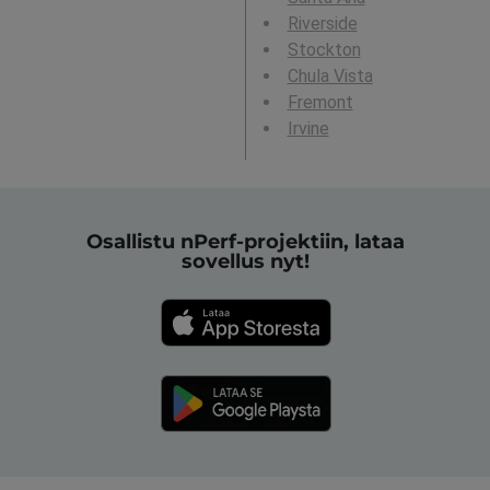
Riverside
Stockton
Chula Vista
Fremont
Irvine
Osallistu nPerf-projektiin, lataa
sovellus nyt!