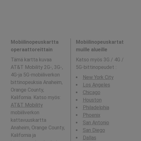
Mobiilinopeuskartta
Mobiilinopeuskartat
operaattoreittain
muille alueille
Tämä kartta kuvaa
Katso myös 3G / 4G /
AT&T Mobility 2G-, 3G-,
5G-bittinopeudet
:
4G-ja 5G-mobiiliverkon
New York City
bittinopeuksia Anaheim,
Los Angeles
Orange County,
Chicago
Kalifornia. Katso myös:
Houston
AT&T Mobility
Philadelphia
mobiiliverkon
Phoenix
kattavuuskartta
San Antonio
Anaheim, Orange County,
San Diego
Kalifornia ja
Dallas