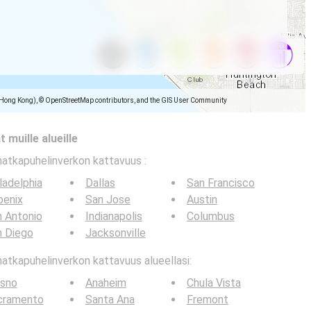
(Hong Kong), © OpenStreetMap contributors, and the GIS User Community
 muille alueille
matkapuhelinverkon kattavuus
:
ladelphia
Dallas
San Francisco
oenix
San Jose
Austin
 Antonio
Indianapolis
Columbus
n Diego
Jacksonville
tkapuhelinverkon kattavuus alueellasi:
esno
Anaheim
Chula Vista
cramento
Santa Ana
Fremont