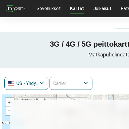
Sovellukset
Kartat
Julkaisut
Rat
3G / 4G / 5G peittokar
Matkapuhelindatav
US
- Yhdysvallat
+
−