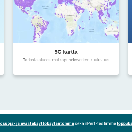
5G kartta
Tarkista alueesi matkapuhelinverkon kuuluvuus
tosuoja- ja evästekäyttökäytäntömme
sekä nPerf-testimme
loppukä