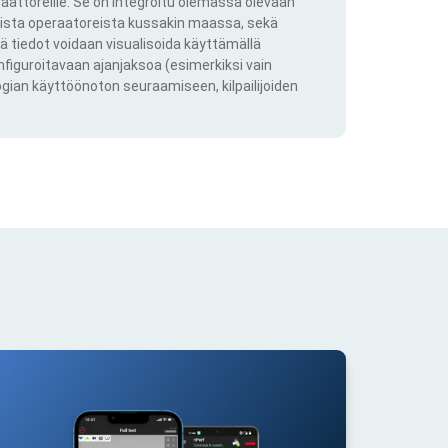
aattoreille. Se on integroitu olemassa olevaan
kkista operaatoreista kussakin maassa, sekä
ä tiedot voidaan visualisoida käyttämällä
onfiguroitavaan ajanjaksoa (esimerkiksi vain
ogian käyttöönoton seuraamiseen, kilpailijoiden