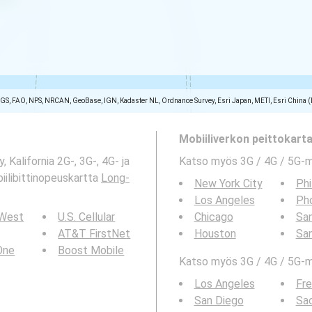
SGS, FAO, NPS, NRCAN, GeoBase, IGN, Kadaster NL, Ordnance Survey, Esri Japan, METI, Esri China 
Mobiiliverkon peittokartat
Kalifornia 2G-, 3G-, 4G- ja
Katso myös 3G / 4G / 5G-
ilibittinopeuskartta
Long-
New York City
Phi
Los Angeles
Ph
 West
U.S. Cellular
Chicago
San
AT&T FirstNet
Houston
Sa
 One
Boost Mobile
Katso myös 3G / 4G / 5G-ma
Los Angeles
Fr
San Diego
Sa