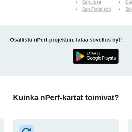
San Jose
Oa
San Francisco
Bak
Osallistu nPerf-projektiin, lataa sovellus nyt!
Kuinka nPerf-kartat toimivat?