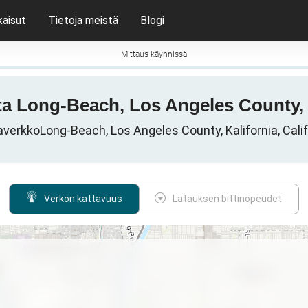
kaisut
Tietoja meistä
Blogi
Mittaus käynnissä
tta Long-Beach, Los Angeles County, 
erkkoLong-Beach, Los Angeles County, Kalifornia, Calif
Verkon kattavuus
Latauksen bittinopeudet