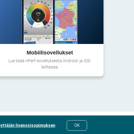
Mobiilisovellukset
Lue lisää nPerf-sovelluksesta Android- ja iOS-
laitteissa
yttäjän lisenssisopimuksen
.
OK