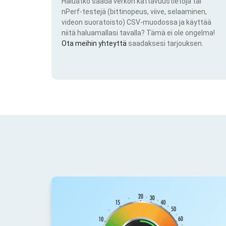
Haluatko saada verkon kattavuustietoja tai
nPerf-testejä (bittinopeus, viive, selaaminen,
videon suoratoisto) CSV-muodossa ja käyttää
niitä haluamallasi tavalla? Tämä ei ole ongelma!
Ota meihin yhteyttä
saadaksesi tarjouksen.