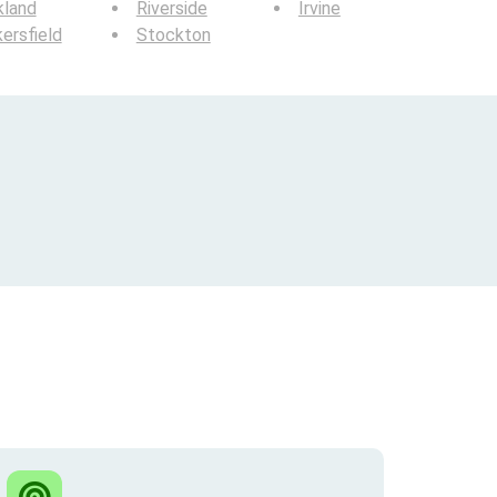
kland
Riverside
Irvine
ersfield
Stockton