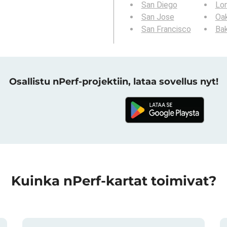
San Diego
Lo
San Jose
Oa
San Francisco
Bak
Osallistu nPerf-projektiin, lataa sovellus nyt!
Kuinka nPerf-kartat toimivat?