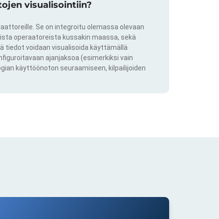
jen visualisointiin?
aattoreille. Se on integroitu olemassa olevaan
kkista operaatoreista kussakin maassa, sekä
ä tiedot voidaan visualisoida käyttämällä
onfiguroitavaan ajanjaksoa (esimerkiksi vain
ogian käyttöönoton seuraamiseen, kilpailijoiden