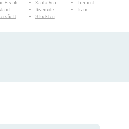
ng Beach
Santa Ana
Fremont
kland
Riverside
Irvine
ersfield
Stockton