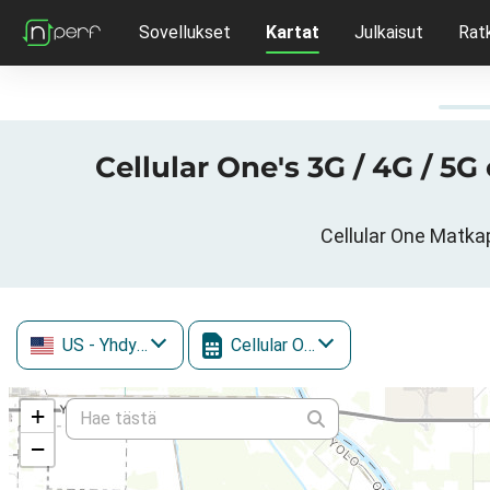
Sovellukset
Kartat
Julkaisut
Rat
Cellular One's 3G / 4G / 5
Cellular One Matka
US
- Yhdysvallat
Cellular One
+
−