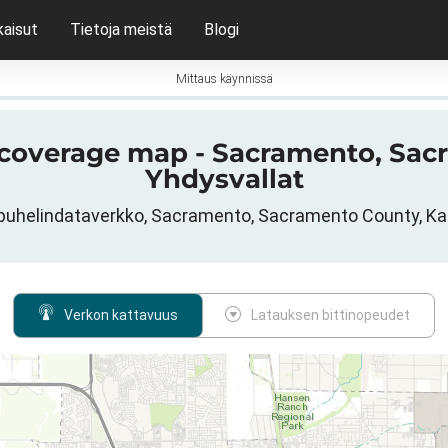
kaisut
Tietoja meistä
Blogi
Mittaus käynnissä
G coverage map - Sacramento, Sac
Yhdysvallat
puhelindataverkko, Sacramento, Sacramento County, Kali
Verkon kattavuus
Latauksen bittinopeudet