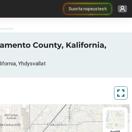
Suorita nopeustesti
ramento County, Kalifornia,
fornia, Yhdysvallat
ArcGIS