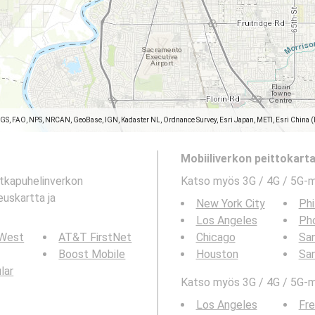
SGS, FAO, NPS, NRCAN, GeoBase, IGN, Kadaster NL, Ordnance Survey, Esri Japan, METI, Esri China 
Mobiiliverkon peittokartat
atkapuhelinverkon
Katso myös 3G / 4G / 5G-
euskartta ja
New York City
Phi
Los Angeles
Ph
 West
AT&T FirstNet
Chicago
San
Boost Mobile
Houston
Sa
ular
Katso myös 3G / 4G / 5G-ma
Los Angeles
Fr