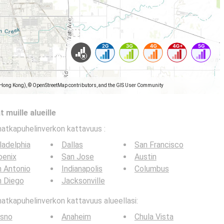
(Hong Kong), © OpenStreetMap contributors, and the GIS User Community
 muille alueille
matkapuhelinverkon kattavuus
:
ladelphia
Dallas
San Francisco
oenix
San Jose
Austin
 Antonio
Indianapolis
Columbus
n Diego
Jacksonville
tkapuhelinverkon kattavuus alueellasi:
esno
Anaheim
Chula Vista