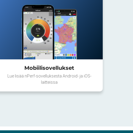
Mobiilisovellukset
Lue lisää nPerf-sovelluksesta Android- ja iOS-
laitteissa