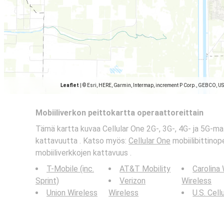
Leaflet
|
© Esri, HERE, Garmin, Intermap, increment P Corp., GEBCO, U
Mobiiliverkon peittokartta operaattoreittain
Tämä kartta kuvaa Cellular One 2G-, 3G-, 4G- ja 5G-m
kattavuutta . Katso myös:
Cellular One
mobiilibittinop
mobiiliverkkojen kattavuus .
T-Mobile (inc.
AT&T Mobility
Carolina
Sprint)
Verizon
Wireless
Union Wireless
Wireless
U.S. Cell