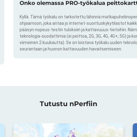
Onko olemassa PRO-työkalua peittokartto
Kyllä. Tämä työkalu on tarkoitettu lähinnä matkapuhelinoper
ohjaamoon, joka antaa jo internet-suorituskykytilastot kai
pääsyn nopeus-testin tuloksiin ja kattavuuus-tietoihin. Näm
teknologia-suodattimia (ei peittoa, 2G, 3G, 4G, 4G+, 5G) ja k
viimeinen 2 kuukautta). Se on loistava työkalu uuden teknol
seurantaan ja huonon kattavuuden havaitsemiseen.
Tutustu nPerfiin