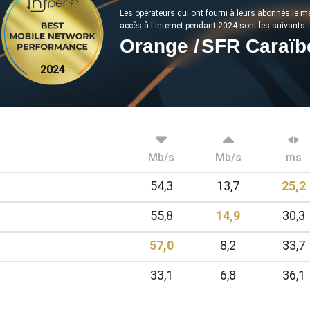
Les opérateurs qui ont fourni à leurs abonnés le m
accès à l'internet pendant 2024 sont les suivants :
Orange
/
SFR Caraïb
2024
Mb/s
Mb/s
ms
54,3
13,7
25,2
55,8
14,9
30,3
57,0
8,2
33,7
33,1
6,8
36,1