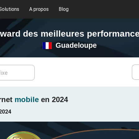
Solutions
A propos
Blog
ward des meilleures performanc
Guadeloupe
Fixe
rnet
mobile
en 2024
/2024