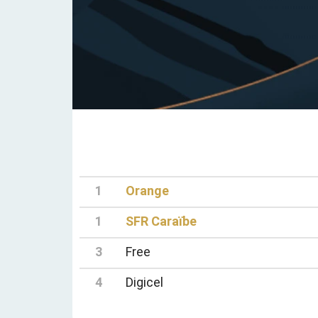
1
Orange
1
SFR Caraïbe
3
Free
4
Digicel