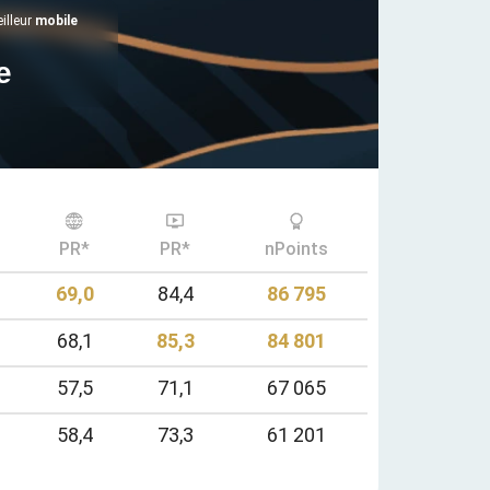
eilleur
mobile
e
PR*
PR*
nPoints
69,0
84,4
86 795
68,1
85,3
84 801
57,5
71,1
67 065
58,4
73,3
61 201