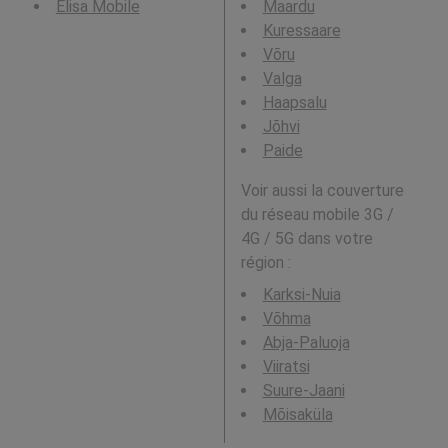
Elisa Mobile
Maardu
Kuressaare
Võru
Valga
Haapsalu
Jõhvi
Paide
Voir aussi la couverture
du réseau mobile 3G /
4G / 5G dans votre
région :
Karksi-Nuia
Võhma
Abja-Paluoja
Viiratsi
Suure-Jaani
Mõisaküla