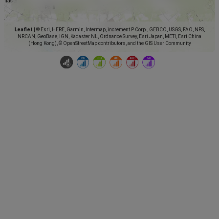
Leaflet
|
© Esri, HERE, Garmin, Intermap, increment P Corp., GEBCO, USGS, FAO, NPS,
NRCAN, GeoBase, IGN, Kadaster NL, Ordnance Survey, Esri Japan, METI, Esri China
(Hong Kong), © OpenStreetMap contributors, and the GIS User Community