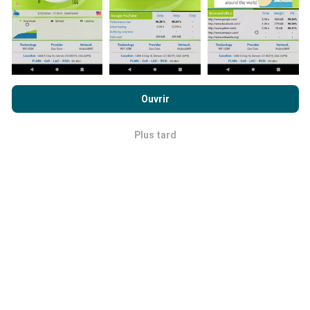
Comment sont effectuées les mises
à jour ?
Les cartes de couverture réseau sont mises à jour
automatiquement par un robot toutes les heures. Les
En poursuivant votre navigation sur ce site, vous acceptez notre
cartes des débits sont quant à elles mises à jour
politique de confidentialité et d’utilisation des cookies
ainsi
Ouvrir
toutes les 15 minutes
. Les données sont affichées
que nos
conditions générales d’utilisation
du test nPerf.
pendant deux ans. Au bout de deux ans, les données
les plus anciennes sont retirées des cartes, une fois
Plus tard
OK
par mois.
Quelle fiabilité, quelle précision ?
Les mesures sont effectuées sur les terminaux des
utilisateurs. La précision de la géolocalisation dépend