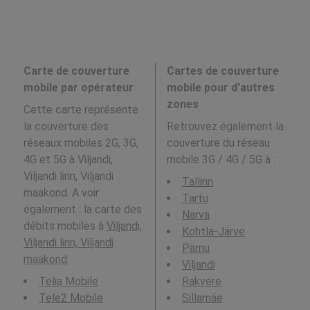
Carte de couverture
Cartes de couverture
mobile par opérateur
mobile pour d'autres
zones
Cette carte représente
la couverture des
Retrouvez également la
réseaux mobiles 2G, 3G,
couverture du réseau
4G et 5G à Viljandi,
mobile 3G / 4G / 5G à
:
Viljandi linn, Viljandi
Tallinn
maakond. A voir
Tartu
également : la carte des
Narva
débits mobiles à
Viljandi,
Kohtla-Järve
Viljandi linn, Viljandi
Pärnu
maakond
.
Viljandi
Telia Mobile
Rakvere
Tele2 Mobile
Sillamäe