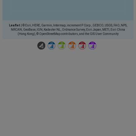
Leaflet
|
© Esri, HERE, Garmin, Intermap, increment P Corp., GEBCO, USGS, FAO, NPS,
NRCAN, GeoBase, IGN, Kadaster NL, Ordnance Survey, Esri Japan, METI, Esri China
(Hong Kong), © OpenStreetMap contributors, and the GIS User Community