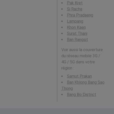
Pak Kret
Si Racha
Phra Pradaeng
Lampang
Khon Kaen
Surat Thani
Ban Rangsit
Voir aussi la couverture
du réseau mobile 3G /
4G / 5G dans votre
région :
Samut Prakan
Ban Khlong Bang Sao
Thong
Bang Bo District