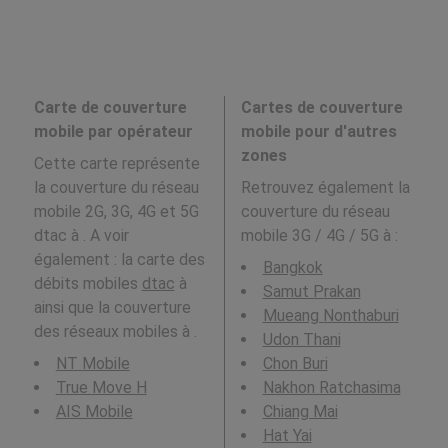
Carte de couverture
Cartes de couverture
mobile par opérateur
mobile pour d'autres
zones
Cette carte représente
la couverture du réseau
Retrouvez également la
mobile 2G, 3G, 4G et 5G
couverture du réseau
dtac à . A voir
mobile 3G / 4G / 5G à
:
également : la carte des
Bangkok
débits mobiles
dtac
à
Samut Prakan
ainsi que la couverture
Mueang Nonthaburi
des réseaux mobiles à .
Udon Thani
NT Mobile
Chon Buri
True Move H
Nakhon Ratchasima
AIS Mobile
Chiang Mai
Hat Yai