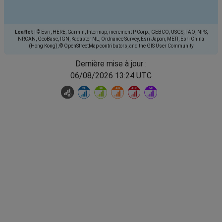
Leaflet
|
© Esri, HERE, Garmin, Intermap, increment P Corp., GEBCO, USGS, FAO, NPS,
NRCAN, GeoBase, IGN, Kadaster NL, Ordnance Survey, Esri Japan, METI, Esri China
(Hong Kong), © OpenStreetMap contributors, and the GIS User Community
Dernière mise à jour :
06/08/2026 13:24 UTC