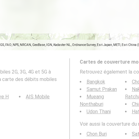
SGS, FAO, NPS, NRCAN, GeoBase, IGN, Kadaster NL, Ordnance Survey, Esri Japan, METI, Esri China 
Cartes de couverture mob
iles 2G, 3G, 4G et 5G à
Retrouvez également la co
la carte des débits mobiles
Bangkok
Cho
Samut Prakan
Na
ve H
AIS Mobile
Mueang
Ratch
Nonthaburi
Chi
Udon Thani
Hat
Voir aussi la couverture du
Chon Buri
Sat