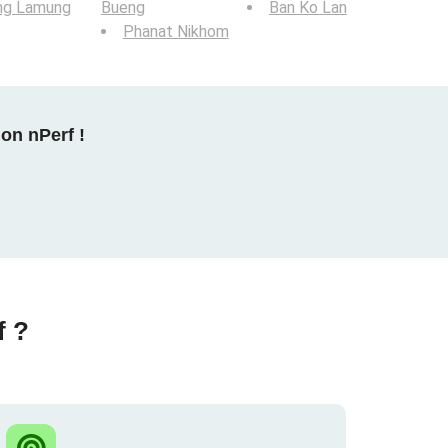
ng Lamung
Bueng
Ban Ko Lan
Phanat Nikhom
on nPerf !
f ?