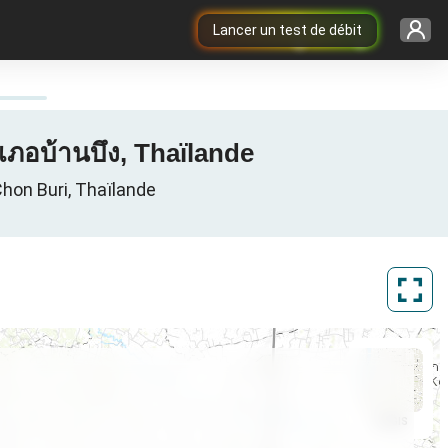
Lancer un test de débit
เภอบ้านบึง, Thaïlande
Chon Buri, Thaïlande
ArcGIS