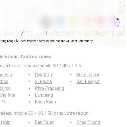
(Hong Kong), © OpenStreetMap contributors, and the GIS User Community
ile pour d'autres zones
uverture du réseau mobile 3G / 4G / 5G à
:
n Buri
Pak Kret
Surat Thani
khon
Si Racha
Ban Rangsit
asima
Phra Pradaeng
ang Mai
Lampang
 Yai
Khon Kaen
 réseau mobile 3G / 4G / 5G dans votre région :
tahip
Ban Talat
Phan Thong