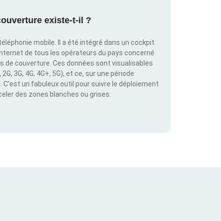
ouverture existe-t-il ?
éléphonie mobile. Il a été intégré dans un cockpit
internet de tous les opérateurs du pays concerné
es de couverture. Ces données sont visualisables
2G, 3G, 4G, 4G+, 5G), et ce, sur une période
C’est un fabuleux outil pour suivre le déploiement
éceler des zones blanches ou grises.