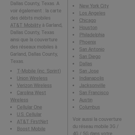
Dallas County, Texas. A
New York City
voir également : la carte
Los Angeles
des débits mobiles
Chicago
AT&T Mobility
à Garland,
Houston
Dallas County, Texas
Philadelphia
ainsi que la couverture
Phoenix
des réseaux mobiles à
San Antonio
Garland, Dallas County,
San Diego
Texas.
Dallas
T-Mobile (inc. Sprint)
San Jose
Union Wireless
Indianapolis
Verizon Wireless
Jacksonville
Carolina West
San Francisco
Wireless
Austin
Cellular One
Columbus
U.S. Cellular
Voir aussi la couverture
AT&T FirstNet
du réseau mobile 3G /
Boost Mobile
4G / 5G dans votre