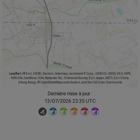
Leaflet
|
© Esri, HERE, Garmin, Intermap, increment P Corp., GEBCO, USGS, FAO, NPS,
NRCAN, GeoBase, IGN, Kadaster NL, Ordnance Survey, Esri Japan, METI, Esri China
(Hong Kong), © OpenStreetMap contributors, and the GIS User Community
Dernière mise à jour :
13/07/2026 23:35 UTC